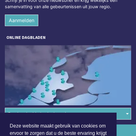
Schrijf je in voor onze nieuwsbrief en krijg wekelijks een
samenvatting van alle gebeurtenissen uit jouw regio.
Aanmelden
ONLINE DAGBLADEN
Overige dagbladen in de regio
Deze website maakt gebruik van cookies om
Algemene voorwaarden
ervoor te zorgen dat u de beste ervaring krijgt