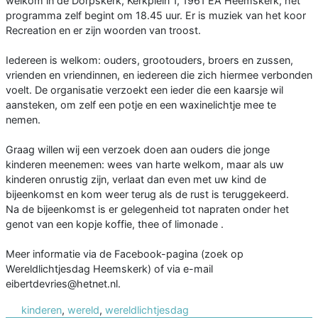
welkom in de Dorpskerk, Kerkplein 1, 1961 EA Heemskerk, het
programma zelf begint om 18.45 uur. Er is muziek van het koor
Recreation en er zijn woorden van troost.
Iedereen is welkom: ouders, grootouders, broers en zussen,
vrienden en vriendinnen, en iedereen die zich hiermee verbonden
voelt. De organisatie verzoekt een ieder die een kaarsje wil
aansteken, om zelf een potje en een waxinelichtje mee te
nemen.
Graag willen wij een verzoek doen aan ouders die jonge
kinderen meenemen: wees van harte welkom, maar als uw
kinderen onrustig zijn, verlaat dan even met uw kind de
bijeenkomst en kom weer terug als de rust is teruggekeerd.
Na de bijeenkomst is er gelegenheid tot napraten onder het
genot van een kopje koffie, thee of limonade .
Meer informatie via de Facebook-pagina (zoek op
Wereldlichtjesdag Heemskerk) of via e-mail
eibertdevries@hetnet.nl.
kinderen
,
wereld
,
wereldlichtjesdag