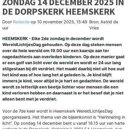
ZONDAG 14 DECEMBER 2025 IN
DE DORPSKERK HEEMSKERK
Door
Redactie
op
10 november 2025, 15:49
Bron: Astrid de
uur
Vries
HEEMSKERK - Elke 2de zondag in december wordt
WereldLichtjesDag gehouden. Op deze dag steken mensen
over de hele wereld om 19.00 uur een kaarsje aan ter
nagedachtenis aan overleden kinderen. Op deze manier gaat
er een golf van licht over de wereld en wordt er 24 uur lang
stilgestaan bij dit verdriet. Het maakt daarbij niet uit hoe oud
het kind was of hoe lang het al geleden is. Je kind blijft
immers je kind, voor altijd in je hart en gedachten. De wereld
wordt zo letterlijk een beetje lichter voor mensen die een
kind verloren hebben en daarnaast is er het besef dat je niet
alleen bent met je verdriet.
Voor de 7de keer wordt in Heemskerk WereldLichtjesDag
georganiseerd. Het thema van de bijeenkomst is “Herinnering in
licht”. Op zondag 14 december bent u vanaf 18.15 uur van harte