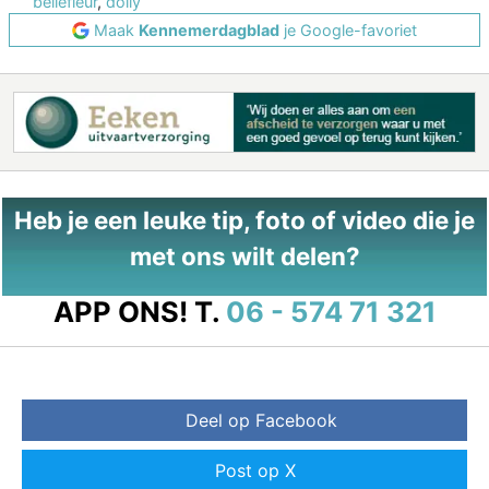
bellefleur
,
dolly
Maak
Kennemerdagblad
je Google-favoriet
Heb je een leuke tip, foto of video die je
met ons wilt delen?
APP ONS!
T.
06 - 574 71 321
Deel op Facebook
Post op X