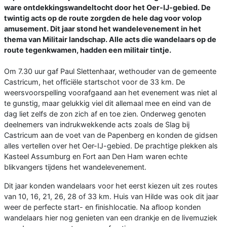
ware ontdekkingswandeltocht door het Oer-IJ-gebied. De
twintig acts op de route zorgden de hele dag voor volop
amusement. Dit jaar stond het wandelevenement in het
thema van Militair landschap. Alle acts die wandelaars op de
route tegenkwamen, hadden een militair tintje.
Om 7.30 uur gaf Paul Slettenhaar, wethouder van de gemeente
Castricum, het officiële startschot voor de 33 km. De
weersvoorspelling voorafgaand aan het evenement was niet al
te gunstig, maar gelukkig viel dit allemaal mee en eind van de
dag liet zelfs de zon zich af en toe zien. Onderweg genoten
deelnemers van indrukwekkende acts zoals de Slag bij
Castricum aan de voet van de Papenberg en konden de gidsen
alles vertellen over het Oer-IJ-gebied. De prachtige plekken als
Kasteel Assumburg en Fort aan Den Ham waren echte
blikvangers tijdens het wandelevenement.
Dit jaar konden wandelaars voor het eerst kiezen uit zes routes
van 10, 16, 21, 26, 28 of 33 km. Huis van Hilde was ook dit jaar
weer de perfecte start- en finishlocatie. Na afloop konden
wandelaars hier nog genieten van een drankje en de livemuziek