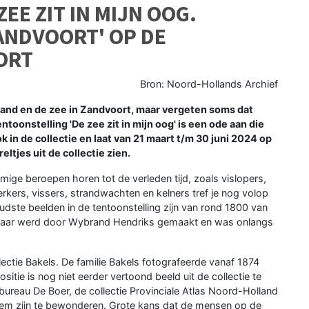
EE ZIT IN MIJN OOG.
ANDVOORT' OP DE
ORT
Bron: Noord-Hollands Archief
and en de zee in Zandvoort, maar vergeten soms dat
toonstelling 'De zee zit in mijn oog' is een ode aan die
in de collectie en laat van 21 maart t/m 30 juni 2024 op
tjes uit de collectie zien.
ige beroepen horen tot de verleden tijd, zoals vislopers,
ers, vissers, strandwachten en kelners tref je nog volop
dste beelden in de tentoonstelling zijn van rond 1800 van
n haar werd door Wybrand Hendriks gemaakt en was onlangs
ectie Bakels. De familie Bakels fotografeerde vanaf 1874
itie is nog niet eerder vertoond beeld uit de collectie te
sbureau De Boer, de collectie Provinciale Atlas Noord-Holland
rlem zijn te bewonderen. Grote kans dat de mensen op de