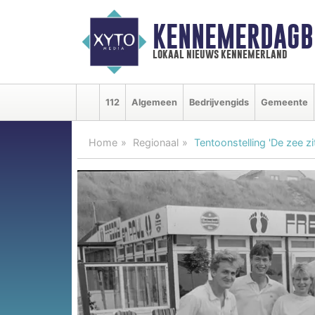
KENNEMERDAGB
lokaal nieuws kennemerland
112
Algemeen
Bedrijvengids
Gemeente
Home
Regionaal
Tentoonstelling 'De zee z