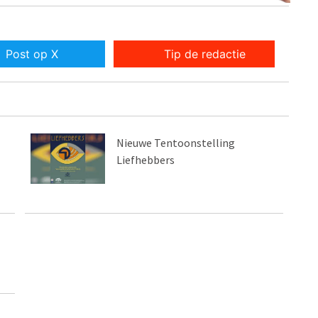
Post op X
Tip de redactie
Nieuwe Tentoonstelling
Liefhebbers