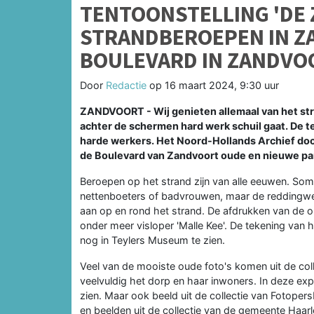
TENTOONSTELLING 'DE Z
STRANDBEROEPEN IN Z
BOULEVARD IN ZANDVO
Door
Redactie
op
16 maart 2024, 9:30 uur
ZANDVOORT - Wij genieten allemaal van het str
achter de schermen hard werk schuil gaat. De ten
harde werkers. Het Noord-Hollands Archief dook 
de Boulevard van Zandvoort oude en nieuwe parel
Beroepen op het strand zijn van alle eeuwen. Somm
nettenboeters of badvrouwen, maar de reddingwerk
aan op en rond het strand. De afdrukken van de ou
onder meer visloper 'Malle Kee'. De tekening va
nog in Teylers Museum te zien.
Veel van de mooiste oude foto's komen uit de coll
veelvuldig het dorp en haar inwoners. In deze expos
zien. Maar ook beeld uit de collectie van Fotoper
en beelden uit de collectie van de gemeente Haa