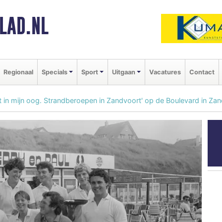
LAD.NL
Regionaal
Specials
Sport
Uitgaan
Vacatures
Contact
it in mijn oog. Strandberoepen in Zandvoort' op de Boulevard in Za