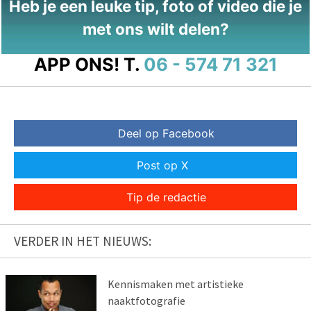
Heb je een leuke tip, foto of video die je
met ons wilt delen?
APP ONS!
T.
06 - 574 71 321
Deel op Facebook
Post op X
Tip de redactie
VERDER IN HET NIEUWS:
Kennismaken met artistieke
naaktfotografie