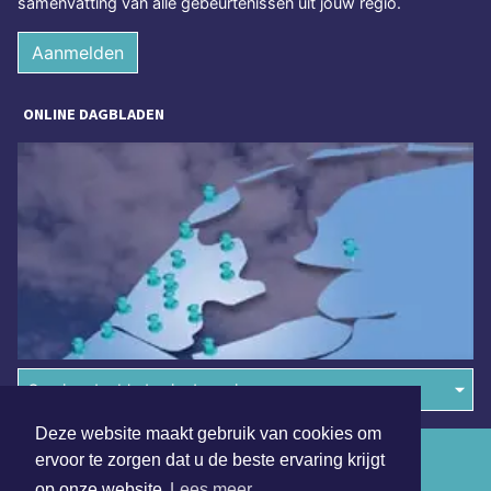
samenvatting van alle gebeurtenissen uit jouw regio.
Aanmelden
ONLINE DAGBLADEN
Overige dagbladen in de regio
Deze website maakt gebruik van cookies om
Algemene voorwaarden
ervoor te zorgen dat u de beste ervaring krijgt
op onze website
Lees meer