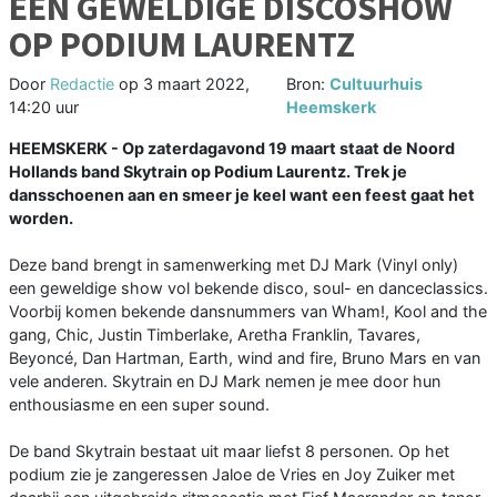
EEN GEWELDIGE DISCOSHOW
OP PODIUM LAURENTZ
Door
Redactie
op
3 maart 2022,
Bron:
Cultuurhuis
14:20 uur
Heemskerk
HEEMSKERK - Op zaterdagavond 19 maart staat de Noord
Hollands band Skytrain op Podium Laurentz. Trek je
dansschoenen aan en smeer je keel want een feest gaat het
worden.
Deze band brengt in samenwerking met DJ Mark (Vinyl only)
een geweldige show vol bekende disco, soul- en danceclassics.
Voorbij komen bekende dansnummers van Wham!, Kool and the
gang, Chic, Justin Timberlake, Aretha Franklin, Tavares,
Beyoncé, Dan Hartman, Earth, wind and fire, Bruno Mars en van
vele anderen. Skytrain en DJ Mark nemen je mee door hun
enthousiasme en een super sound.
De band Skytrain bestaat uit maar liefst 8 personen. Op het
podium zie je zangeressen Jaloe de Vries en Joy Zuiker met