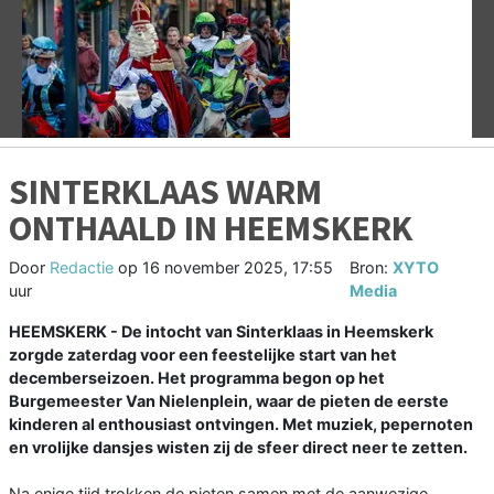
Vorige
V
SINTERKLAAS WARM
ONTHAALD IN HEEMSKERK
Door
Redactie
op
16 november 2025, 17:55
Bron:
XYTO
uur
Media
HEEMSKERK - De intocht van Sinterklaas in Heemskerk
zorgde zaterdag voor een feestelijke start van het
decemberseizoen. Het programma begon op het
Burgemeester Van Nielenplein, waar de pieten de eerste
kinderen al enthousiast ontvingen. Met muziek, pepernoten
en vrolijke dansjes wisten zij de sfeer direct neer te zetten.
Na enige tijd trokken de pieten samen met de aanwezige