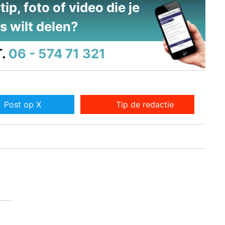
ip, foto of video die je
s wilt delen?
.
06 - 574 71 321
Post op X
Tip de redactie