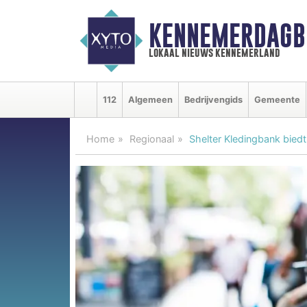
KENNEMERDAGB
lokaal nieuws kennemerland
112
Algemeen
Bedrijvengids
Gemeente
Home
Regionaal
Shelter Kledingbank biedt