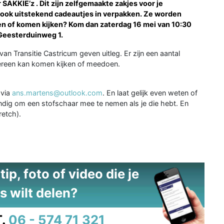
SAKKIE’z . Dit zijn zelfgemaakte zakjes voor je
r ook uitstekend cadeautjes in verpakken. Ze worden
en of komen kijken? Kom dan zaterdag 16 mei van 10:30
 Geesterduinweg 1.
n Transitie Castricum geven uitleg. Er zijn een aantal
ereen kan komen kijken of meedoen.
 via
ans.martens@outlook.com
. En laat gelijk even weten of
ndig om een stofschaar mee te nemen als je die hebt. En
retch).
ip, foto of video die je
s wilt delen?
.
06 - 574 71 321