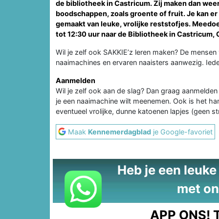
de bibliotheek in Castricum. Zij maken dan weer 
boodschappen, zoals groente of fruit. Je kan e
gemaakt van leuke, vrolijke reststofjes. Meedo
tot 12:30 uur naar de Bibliotheek in Castricum,
Wil je zelf ook SAKKIE’z leren maken? De mensen va
naaimachines en ervaren naaisters aanwezig. Ied
Aanmelden
Wil je zelf ook aan de slag? Dan graag aanmelden
je een naaimachine wilt meenemen. Ook is het ha
eventueel vrolijke, dunne katoenen lapjes (geen st
Maak
Kennemerdagblad
je Google-favoriet
Heb je een leuke t
met on
APP ONS!
T