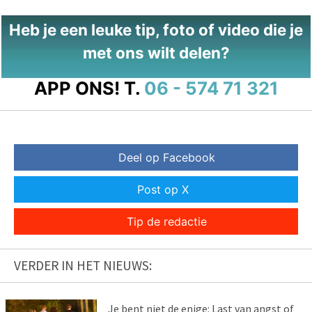
Heb je een leuke tip, foto of video die je
met ons wilt delen?
APP ONS!
T.
06 - 574 71 321
Deel op Facebook
Post op X
Tip de redactie
VERDER IN HET NIEUWS:
Je bent niet de enige: Last van angst of