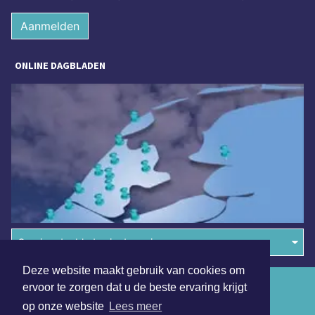
Aanmelden
ONLINE DAGBLADEN
Overige dagbladen in de regio
Deze website maakt gebruik van cookies om
Algemene voorwaarden
ervoor te zorgen dat u de beste ervaring krijgt
op onze website
Lees meer
Disclaimer