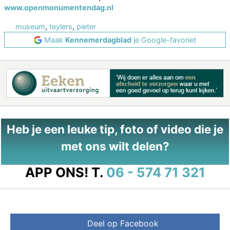
www.openmonumentendag.nl
museum
,
teylers
,
pieter
Maak
Kennemerdagblad
je Google-favoriet
Heb je een leuke tip, foto of video die je
met ons wilt delen?
APP ONS!
T.
06 - 574 71 321
Deel op Facebook