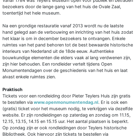
Vanaf 1784 was Teylers Museum open voor publiek en betraden
bezoekers door de lange gang van het huis de Ovale Zaal,
toentertijd het hele museum.
Na een grondige restauratie vanaf 2013 wordt nu de laatste
hand gelegd aan de verbouwing en inrichting van het huis zodat
het klaar is om in december bezoekers te ontvangen. Enkele
ruimtes van het pand behoren tot de best bewaarde historische
interieurs van Nederland uit de 18de eeuw. Authentieke
bouwkundige elementen die elders vaak al lang verdwenen zijn,
zijn hier behouden. Een rondleider vertelt tijdens Open
Monumentendagen over de geschiedenis van het huis en laat
alvast enkele ruimtes zien.
Praktisch
Tickets voor een rondleiding door Pieter Teylers Huis zijn gratis
te bestellen via
www.openmonumentendag.nl
. Er is ook een
(gratis) ticket voor het museum nodig, te verkrijgen via dezelfde
website. Er zijn rondleidingen op zaterdag en zondag om 11.15,
12.15, 13.15, 14.15 en 15.15 uur. Het aantal plaatsen is beperkt.
Op zondag zijn er ook rondleidingen door Teylers historische
Bibliotheek. Ook hiervoor zijn tickets te bestellen via