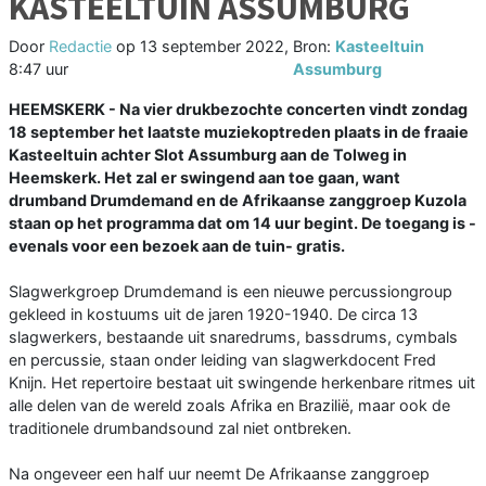
KASTEELTUIN ASSUMBURG
Door
Redactie
op
13 september 2022,
Bron:
Kasteeltuin
8:47 uur
Assumburg
HEEMSKERK - Na vier drukbezochte concerten vindt zondag
18 september het laatste muziekoptreden plaats in de fraaie
Kasteeltuin achter Slot Assumburg aan de Tolweg in
Heemskerk. Het zal er swingend aan toe gaan, want
drumband Drumdemand en de Afrikaanse zanggroep Kuzola
staan op het programma dat om 14 uur begint. De toegang is -
evenals voor een bezoek aan de tuin- gratis.
Slagwerkgroep Drumdemand is een nieuwe percussiongroup
gekleed in kostuums uit de jaren 1920-1940. De circa 13
slagwerkers, bestaande uit snaredrums, bassdrums, cymbals
en percussie, staan onder leiding van slagwerkdocent Fred
Knijn. Het repertoire bestaat uit swingende herkenbare ritmes uit
alle delen van de wereld zoals Afrika en Brazilië, maar ook de
traditionele drumbandsound zal niet ontbreken.
Na ongeveer een half uur neemt De Afrikaanse zanggroep