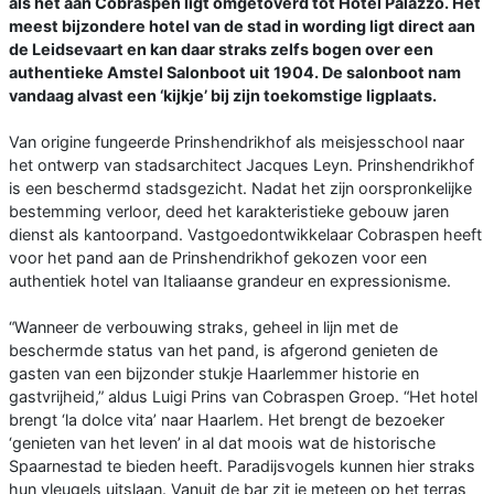
als het aan Cobraspen ligt omgetoverd tot Hotel Palazzo. Het
meest bijzondere hotel van de stad in wording ligt direct aan
de Leidsevaart en kan daar straks zelfs bogen over een
authentieke Amstel Salonboot uit 1904. De salonboot nam
vandaag alvast een ‘kijkje’ bij zijn toekomstige ligplaats.
Van origine fungeerde Prinshendrikhof als meisjesschool naar
het ontwerp van stadsarchitect Jacques Leyn. Prinshendrikhof
is een beschermd stadsgezicht. Nadat het zijn oorspronkelijke
bestemming verloor, deed het karakteristieke gebouw jaren
dienst als kantoorpand. Vastgoedontwikkelaar Cobraspen heeft
voor het pand aan de Prinshendrikhof gekozen voor een
authentiek hotel van Italiaanse grandeur en expressionisme.
“Wanneer de verbouwing straks, geheel in lijn met de
beschermde status van het pand, is afgerond genieten de
gasten van een bijzonder stukje Haarlemmer historie en
gastvrijheid,” aldus Luigi Prins van Cobraspen Groep. “Het hotel
brengt ‘la dolce vita’ naar Haarlem. Het brengt de bezoeker
‘genieten van het leven’ in al dat moois wat de historische
Spaarnestad te bieden heeft. Paradijsvogels kunnen hier straks
hun vleugels uitslaan. Vanuit de bar zit je meteen op het terras