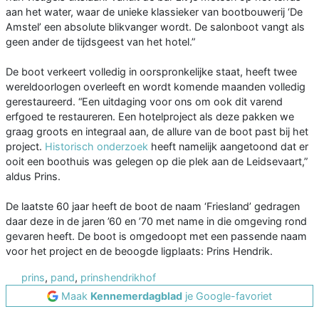
aan het water, waar de unieke klassieker van bootbouwerij ‘De
Amstel’ een absolute blikvanger wordt. De salonboot vangt als
geen ander de tijdsgeest van het hotel.”
De boot verkeert volledig in oorspronkelijke staat, heeft twee
wereldoorlogen overleeft en wordt komende maanden volledig
gerestaureerd. “Een uitdaging voor ons om ook dit varend
erfgoed te restaureren. Een hotelproject als deze pakken we
graag groots en integraal aan, de allure van de boot past bij het
project.
Historisch onderzoek
heeft namelijk aangetoond dat er
ooit een boothuis was gelegen op die plek aan de Leidsevaart,”
aldus Prins.
De laatste 60 jaar heeft de boot de naam ‘Friesland’ gedragen
daar deze in de jaren ’60 en ’70 met name in die omgeving rond
gevaren heeft. De boot is omgedoopt met een passende naam
voor het project en de beoogde ligplaats: Prins Hendrik.
prins
,
pand
,
prinshendrikhof
Maak
Kennemerdagblad
je Google-favoriet