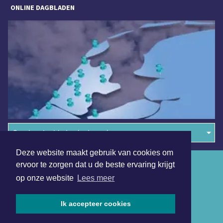
ONLINE DAGBLADEN
Overige dagbladen in de regio
Deze website maakt gebruik van cookies om
Algemene voorwaarden
ervoor te zorgen dat u de beste ervaring krijgt
op onze website
Lees meer
Disclaimer
Privacy Statement
Ik accepteer cookies
Copyright (c) 2026 | Kennemerdagblad.nl - Alle rechten