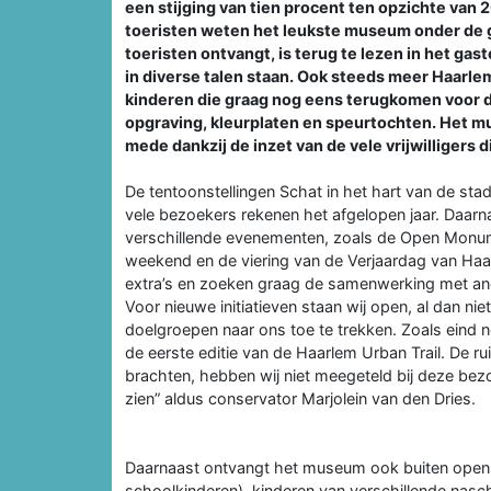
een stijging van tien procent ten opzichte van
toeristen weten het leukste museum onder de g
toeristen ontvangt, is terug te lezen in het ga
in diverse talen staan. Ook steeds meer Haar
kinderen die graag nog eens terugkomen voor de
opgraving, kleurplaten en speurtochten. Het mu
mede dankzij de inzet van de vele vrijwilligers d
De tentoonstellingen Schat in het hart van de st
vele bezoekers rekenen het afgelopen jaar. Daar
verschillende evenementen, zoals de Open Monum
weekend en de viering van de Verjaardag van Haar
extra’s en zoeken graag de samenwerking met and
Voor nieuwe initiatieven staan wij open, al dan ni
doelgroepen naar ons toe te trekken. Zoals eind 
de eerste editie van de Haarlem Urban Trail. De
brachten, hebben wij niet meegeteld bij deze bezo
zien” aldus conservator Marjolein van den Dries.
Daarnaast ontvangt het museum ook buiten openin
schoolkinderen), kinderen van verschillende nas