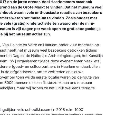
 2017 en de jaren ervoor. Veel Haarlemmers maar ook
rond aan de Grote Markt te vinden. Dat het museum veel
stenboek waarin vele enthousiaste reacties van bezoekers
lemmers weten het museum te vinden. Zoals ouders met
 vele (gratis) kinderactiviteiten waaronder de mini-
seum is vijf dagen per week open en gratis toegankelijk
ie bij het museum actief zijn.
ad, Van Heinde en Verre en Haarlem onder vuur mochten op
naast heeft het museum veel bezoekers getrokken tijdens
enten Dagen, de Nationale Archeologiedagen, het Kunstlijn
lem. “Wij organiseren tijdens deze evenementen vaak iets
ere erfgoed- en cultuurpartners in Haarlem en daarbuiten.
et in de erfgoedsector, om te verbreden en nieuwe
november toen wij de eerste locatie waren op de route van
 ruim 3000 mensen die een flitsbezoek aan ons museum
ekcijfers maar wij hopen ze natuurlijk wel eens terug te
gstijden vele schoolklassen (in 2018 ruim 1000
choolse opvang instellingen en worden er lezingen gehouden