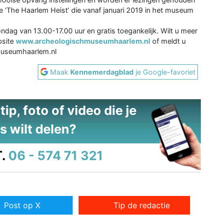
e ‘The Haarlem Heist’ die vanaf januari 2019 in het museum
ag van 13.00-17.00 uur en gratis toegankelijk. Wilt u meer
bsite
www.archeologischmuseumhaarlem.nl
of meldt u
museumhaarlem.nl
Maak
Kennemerdagblad
je Google-favoriet
ip, foto of video die je
s wilt delen?
.
06 - 574 71 321
Post op X
Tip de redactie