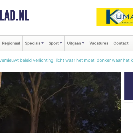
LAD.NL
Regionaal
Specials
Sport
Uitgaan
Vacatures
Contact
ernieuwt beleid verlichting: licht waar het moet, donker waar het 