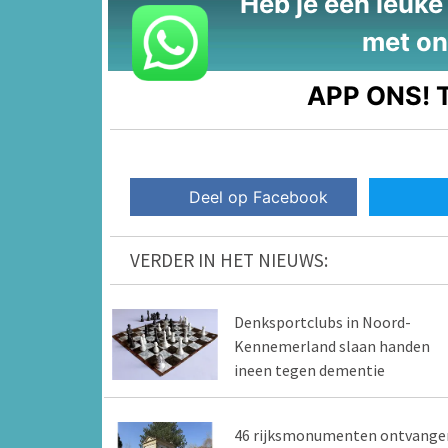
Heb je een leuke t
met on
APP ONS!
T
Deel op Facebook
VERDER IN HET NIEUWS:
Denksportclubs in Noord-
Kennemerland slaan handen
ineen tegen dementie
46 rijksmonumenten ontvange