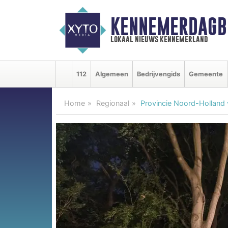
KENNEMERDAGB
lokaal nieuws kennemerland
112
Algemeen
Bedrijvengids
Gemeente
Home
Regionaal
Provincie Noord-Holland v