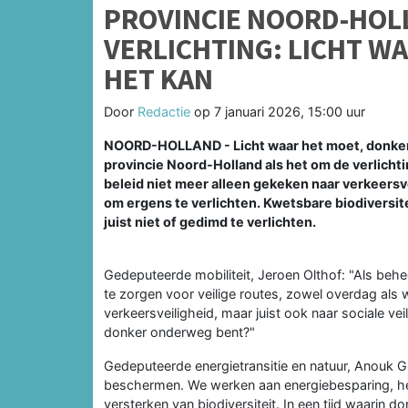
PROVINCIE NOORD-HOL
VERLICHTING: LICHT W
HET KAN
Door
Redactie
op
7 januari 2026, 15:00 uur
NOORD-HOLLAND - Licht waar het moet, donker w
provincie Noord-Holland als het om de verlicht
beleid niet meer alleen gekeken naar verkeersve
om ergens te verlichten. Kwetsbare biodiversit
juist niet of gedimd te verlichten.
Gedeputeerde mobiliteit, Jeroen Olthof: "Als beh
te zorgen voor veilige routes, zowel overdag als w
verkeersveiligheid, maar juist ook naar sociale veil
donker onderweg bent?"
Gedeputeerde energietransitie en natuur, Anouk Gi
beschermen. We werken aan energiebesparing, het
versterken van biodiversiteit. In een tijd waarin