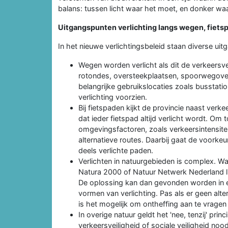
balans: tussen licht waar het moet, en donker waa
Uitgangspunten verlichting langs wegen, fiets
In het nieuwe verlichtingsbeleid staan diverse ui
Wegen worden verlicht als dit de verkeersveil
rotondes, oversteekplaatsen, spoorwegove
belangrijke gebruikslocaties zoals busstati
verlichting voorzien.
Bij fietspaden kijkt de provincie naast verke
dat ieder fietspad altijd verlicht wordt. O
omgevingsfactoren, zoals verkeersintensiteit
alternatieve routes. Daarbij gaat de voorkeu
deels verlichte paden.
Verlichten in natuurgebieden is complex. W
Natura 2000 of Natuur Netwerk Nederland l
De oplossing kan dan gevonden worden in e
vormen van verlichting. Pas als er geen alte
is het mogelijk om ontheffing aan te vragen
In overige natuur geldt het 'nee, tenzij' princi
verkeersveiligheid of sociale veiligheid noodz