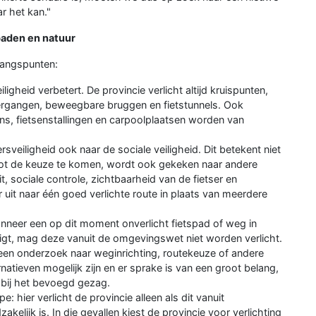
r het kan."
paden en natuur
tgangspunten:
igheid verbetert. De provincie verlicht altijd kruispunten,
rgangen, beweegbare bruggen en fietstunnels. Ook
ons, fietsenstallingen en carpoolplaatsen worden van
ersveiligheid ook naar de sociale veiligheid. Dit betekent niet
m tot de keuze te komen, wordt ook gekeken naar andere
, sociale controle, zichtbaarheid van de fietser en
r uit naar één goed verlichte route in plaats van meerdere
anneer een op dit moment onverlicht fietspad of weg in
igt, mag deze vanuit de omgevingswet niet worden verlicht.
en onderzoek naar weginrichting, routekeuze of andere
rnatieven mogelijk zijn en er sprake is van een groot belang,
 bij het bevoegd gezag.
pe: hier verlicht de provincie alleen als dit vanuit
akelijk is. In die gevallen kiest de provincie voor verlichting