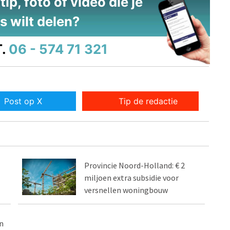
ip, foto of video die je
s wilt delen?
.
06 - 574 71 321
Post op X
Tip de redactie
Provincie Noord-Holland: € 2
miljoen extra subsidie voor
versnellen woningbouw
n