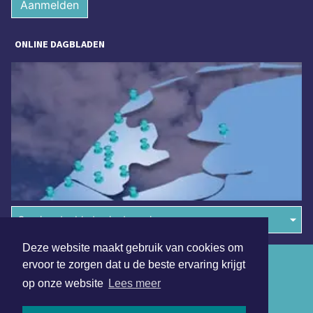
Aanmelden
ONLINE DAGBLADEN
Overige dagbladen in de regio
Deze website maakt gebruik van cookies om
Algemene voorwaarden
ervoor te zorgen dat u de beste ervaring krijgt
op onze website
Lees meer
Disclaimer
Privacy Statement