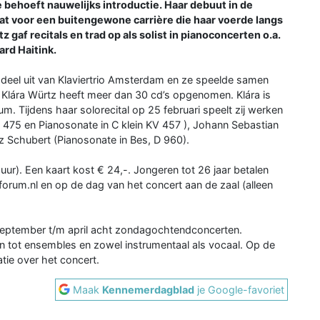
behoeft nauwelijks introductie. Haar debuut in de
at voor een buitengewone carrière die haar voerde langs
 gaf recitals en trad op als solist in pianoconcerten o.a.
rd Haitink.
 deel uit van Klaviertrio Amsterdam en ze speelde samen
. Klára Würtz heeft meer dan 30 cd’s opgenomen. Klára is
. Tijdens haar solorecital op 25 februari speelt zij werken
 475 en Pianosonate in C klein KV 457 ), Johann Sebastian
nz Schubert (Pianosonate in Bes, D 960).
uur). Een kaart kost € 24,-. Jongeren tot 26 jaar betalen
forum.nl en op de dag van het concert aan de zaal (alleen
 september t/m april acht zondagochtendconcerten.
ten tot ensembles en zowel instrumentaal als vocaal. Op de
ie over het concert.
Maak
Kennemerdagblad
je Google-favoriet