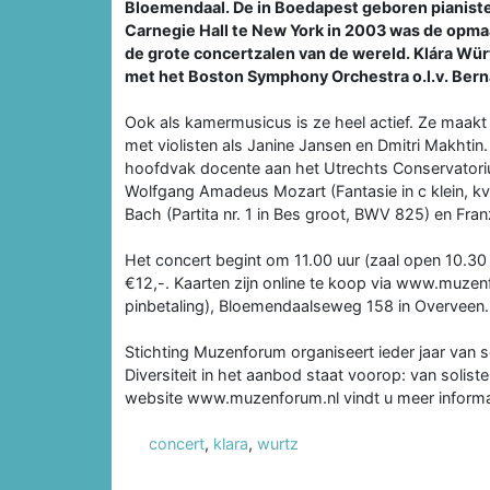
Bloemendaal. De in Boedapest geboren pianiste 
Carnegie Hall te New York in 2003 was de opma
de grote concertzalen van de wereld. Klára Würtz
met het Boston Symphony Orchestra o.l.v. Berna
Ook als kamermusicus is ze heel actief. Ze maakt
met violisten als Janine Jansen en Dmitri Makhtin
hoofdvak docente aan het Utrechts Conservatorium
Wolfgang Amadeus Mozart (Fantasie in c klein, kv
Bach (Partita nr. 1 in Bes groot, BWV 825) en Fra
Het concert begint om 11.00 uur (zaal open 10.30 
€12,-. Kaarten zijn online te koop via www.muzen
pinbetaling), Bloemendaalseweg 158 in Overveen.
Stichting Muzenforum organiseert ieder jaar van
Diversiteit in het aanbod staat voorop: van solis
website www.muzenforum.nl vindt u meer informat
concert
,
klara
,
wurtz