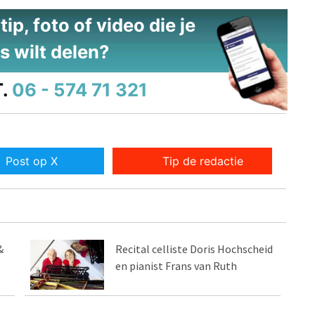
ip, foto of video die je
s wilt delen?
.
06 - 574 71 321
Post op X
Tip de redactie
&
Recital celliste Doris Hochscheid
en pianist Frans van Ruth