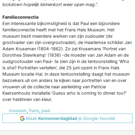
lockdown hopelijk binnenkort weer open mag.”.
Familieconnectie
Een interessante bijkomstigheid is dat Paul een bijzondere
familieconnectie heeft met het Frans Hals Museum. Het
museum bezit meerdere werken van zijn oudouder (de
grootvader van zijn overgrootvader), de Haarlemse schilder Jan
Adam Kruseman (1804-1862). Zo zal Krusemans 'Portret van
Dorothea Steenkamp' (1836) -de moeder van Jan Adam en de
oudgrootouder van Paul- te zien zijn in de tentoonstelling 'Who
is she? Portretten vertellen', die 25 juni opent in Frans Hals
Museum locatie Hal. In deze tentoonstelling daagt het museum
bezoekers uit om anders te kijken naar portretten van en over
vrouwen uit de collectie naar aanleiding van Patricia
Kaersenhouts installatie 'Guess who is coming to dinner too?'
over heldinnen van kleur.
museum
,
frans
,
paul
Maak
Kennemerdagblad
je Google-favoriet