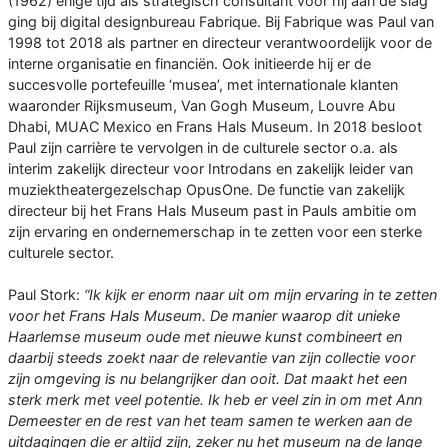
(1962) enige tijd als strategisch consultant voor hij aan de slag
ging bij digital designbureau Fabrique. Bij Fabrique was Paul van
1998 tot 2018 als partner en directeur verantwoordelijk voor de
interne organisatie en financiën. Ook initieerde hij er de
succesvolle portefeuille ‘musea’, met internationale klanten
waaronder Rijksmuseum, Van Gogh Museum, Louvre Abu
Dhabi, MUAC Mexico en Frans Hals Museum. In 2018 besloot
Paul zijn carrière te vervolgen in de culturele sector o.a. als
interim zakelijk directeur voor Introdans en zakelijk leider van
muziektheatergezelschap OpusOne. De functie van zakelijk
directeur bij het Frans Hals Museum past in Pauls ambitie om
zijn ervaring en ondernemerschap in te zetten voor een sterke
culturele sector.
Paul Stork:
“Ik kijk er enorm naar uit om mijn ervaring in te zetten
voor het Frans Hals Museum. De manier waarop dit unieke
Haarlemse museum oude met nieuwe kunst combineert en
daarbij steeds zoekt naar de relevantie van zijn collectie voor
zijn omgeving is nu belangrijker dan ooit. Dat maakt het een
sterk merk met veel potentie. Ik heb er veel zin in om met Ann
Demeester en de rest van het team samen te werken aan de
uitdagingen die er altijd zijn, zeker nu het museum na de lange