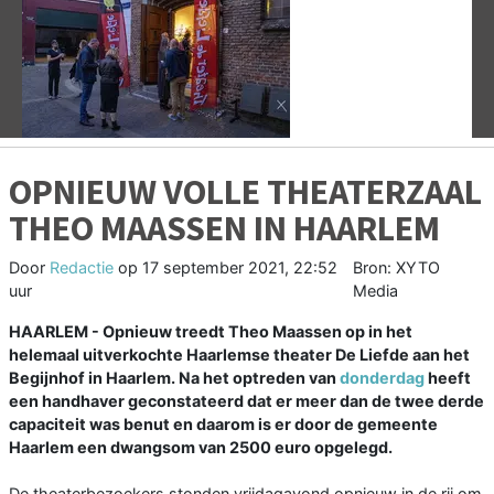
Vorige
V
OPNIEUW VOLLE THEATERZAAL
THEO MAASSEN IN HAARLEM
Door
Redactie
op
17 september 2021, 22:52
Bron: XYTO
uur
Media
HAARLEM - Opnieuw treedt Theo Maassen op in het
helemaal uitverkochte Haarlemse theater De Liefde aan het
Begijnhof in Haarlem. Na het optreden van
donderdag
heeft
een handhaver geconstateerd dat er meer dan de twee derde
capaciteit was benut en daarom is er door de gemeente
Haarlem een dwangsom van 2500 euro opgelegd.
De theaterbezoekers stonden vrijdagavond opnieuw in de rij om