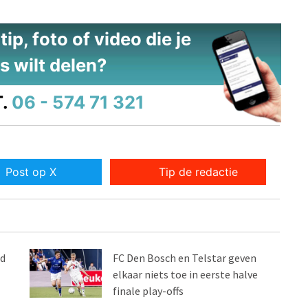
ip, foto of video die je
s wilt delen?
.
06 - 574 71 321
Post op X
Tip de redactie
ld
FC Den Bosch en Telstar geven
elkaar niets toe in eerste halve
finale play-offs