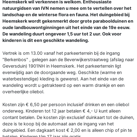
Heemskerk wil verkennen is welkom. Enthousiaste
natuurgidsen van IVN nemen u mee om te vertellen over het
landschap en de winterse flora en fauna. Het duingebied bij
Heemskerk wordt gekenmerkt door grote paraboolduinen en
oude landbouwontginningen uit het einde van de 19e eeuw.
De wandeling duurt ongeveer 1,5 uur tot 2 uur. Ook voor
kinderen is dit een geschikte wandeling.
Vertrek is om 13.00 vanaf het parkeerterrein bij de ingang
"Berkenbos" , gelegen aan de Beverwijkerstraatweg (afslag naar
Geversduin) 1901NH in Heemskerk. Het parkeerterrein ligt
evenwijdig aan de doorgaande weg. Geschikte (warme en
waterbestendige) kleding is gewenst. Aan het einde van de
wandeling wordt u getrakteerd op een warm drankje en een
overheerlijke oliebol.
Kosten zijn € 6,50 per persoon inclusief drinken en een oliebol
onderweg. Kinderen tot 12 jaar betalen € 4,- U kunt alleen
contant betalen. De kosten zijn exclusief duinkaart tot de duinen,
deze is te koop bij de automaat aan de ingang van het
duingebied. Een dagkaart kost € 2,00 en is alleen chip of pin te
betalen. Kinderen t/m 17 jaar zijn gratis.