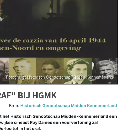
RAF" BIJ HGMK
Bron:
Historisch Genootschap Midden Kennemerland
rt het Historisch Genootschap Midden-Kennemerland een
wijkse cineast Roy Dames een voorvertoning zal
rlog tot in het graf.