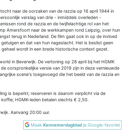
ktocht naar de oorzaken van de razzia op 16 april 1944 in
rsoonlijk verslag van drie - inmiddels overleden -
enissen rond de razzia en de twijfelachtige rol van het
ia kamp Amersfoort naar de werkkampen rond Leipzig, over hun
ngst terug in Nederland. De film gaat ook in op de invloed
 getuigen en dat van hun nageslacht. Het is beslist geen
t geheel wordt in een brede historische context gezet.
world in Beverwijk. De vertoning op 28 april bij het HGMK
de oorspronkelijke versie van 2019 zijn in deze vernieuwde
angrijke scene's toegevoegd die het beeld van de razzia en
ing is beperkt; reserveren is daarom verplicht via de
ef koffie; HGMK-leden betalen slechts € 2,50.
wijk. Aanvang 20:00 uur.
Maak
Kennemerdagblad
je Google-favoriet