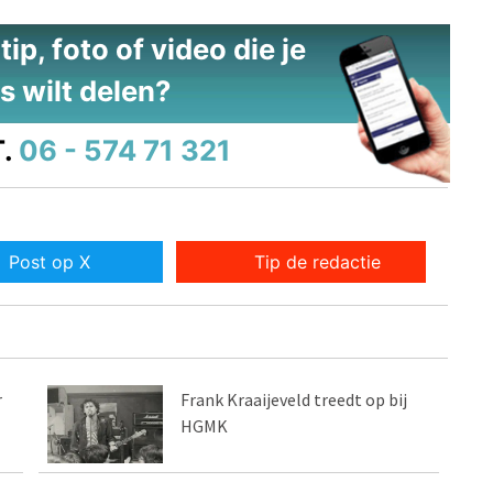
ip, foto of video die je
s wilt delen?
.
06 - 574 71 321
Post op X
Tip de redactie
r
Frank Kraaijeveld treedt op bij
HGMK