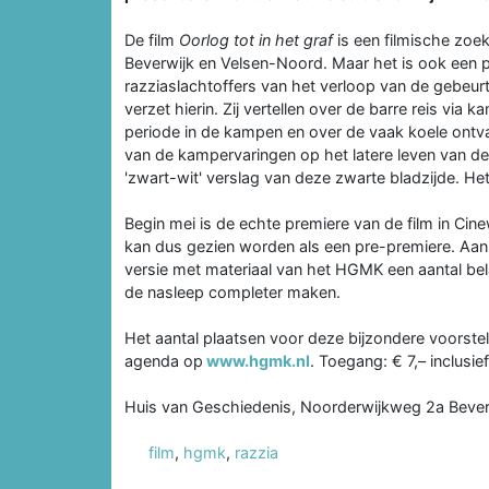
De film
Oorlog tot in het graf
is een filmische zoe
Beverwijk en Velsen-Noord. Maar het is ook een pe
razziaslachtoffers van het verloop van de gebeurt
verzet hierin. Zij vertellen over de barre reis v
periode in de kampen en over de vaak koele ontva
van de kampervaringen op het latere leven van de
'zwart-wit' verslag van deze zwarte bladzijde. He
Begin mei is de echte premiere van de film in Cine
kan dus gezien worden als een pre-premiere. Aan 
versie met materiaal van het HGMK een aantal bel
de nasleep completer maken.
Het aantal plaatsen voor deze bijzondere voorstell
agenda op
www.hgmk.nl
. Toegang: € 7,– inclusi
Huis van Geschiedenis, Noorderwijkweg 2a Bever
film
,
hgmk
,
razzia