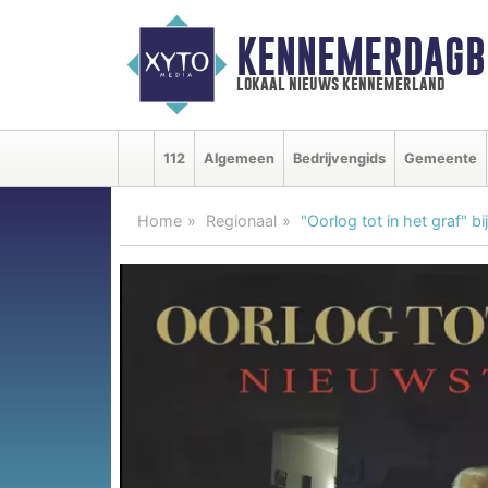
KENNEMERDAGB
lokaal nieuws kennemerland
112
Algemeen
Bedrijvengids
Gemeente
Home
Regionaal
"Oorlog tot in het graf" 