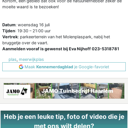
Kortom, een gebied dat ook voor de natuurliefhebber zeker de
moeite waard is te bezoeken!
Datum
: woensdag 16 juli
Tijden
: 19:30 – 21:00 uur
Vertrek
: parkeerterrein van het Molenplaspark, nabij het
bruggetje over de vaart.
Aanmelden vooraf is gewenst bij Eva Nijhoff 023-5318781
plas
,
meerwijkplas
Maak
Kennemerdagblad
je Google-favoriet
Heb je een leuke tip, foto of video die je
met ons wilt delen?