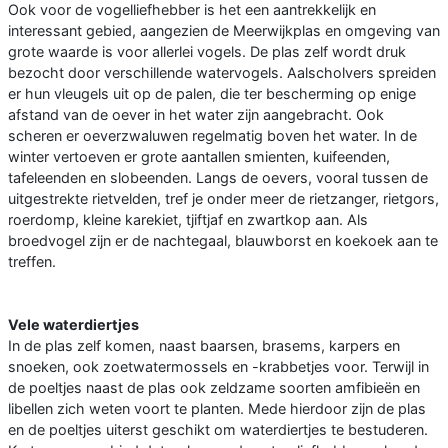
Ook voor de vogelliefhebber is het een aantrekkelijk en
interessant gebied, aangezien de Meerwijkplas en omgeving van
grote waarde is voor allerlei vogels. De plas zelf wordt druk
bezocht door verschillende watervogels. Aalscholvers spreiden
er hun vleugels uit op de palen, die ter bescherming op enige
afstand van de oever in het water zijn aangebracht. Ook
scheren er oeverzwaluwen regelmatig boven het water. In de
winter vertoeven er grote aantallen smienten, kuifeenden,
tafeleenden en slobeenden. Langs de oevers, vooral tussen de
uitgestrekte rietvelden, tref je onder meer de rietzanger, rietgors,
roerdomp, kleine karekiet, tjiftjaf en zwartkop aan. Als
broedvogel zijn er de nachtegaal, blauwborst en koekoek aan te
treffen.
Vele waterdiertjes
In de plas zelf komen, naast baarsen, brasems, karpers en
snoeken, ook zoetwatermossels en -krabbetjes voor. Terwijl in
de poeltjes naast de plas ook zeldzame soorten amfibieën en
libellen zich weten voort te planten. Mede hierdoor zijn de plas
en de poeltjes uiterst geschikt om waterdiertjes te bestuderen.