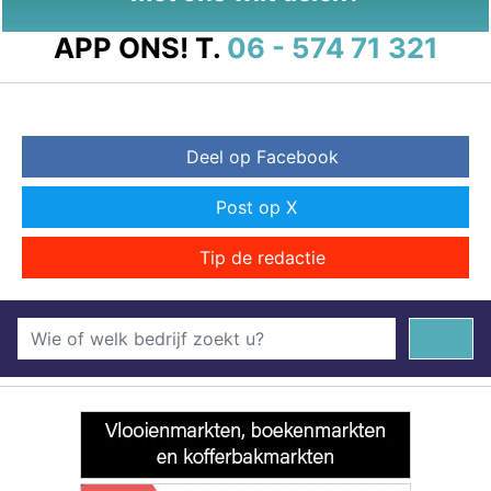
APP ONS!
T.
06 - 574 71 321
Deel op Facebook
Post op X
Tip de redactie