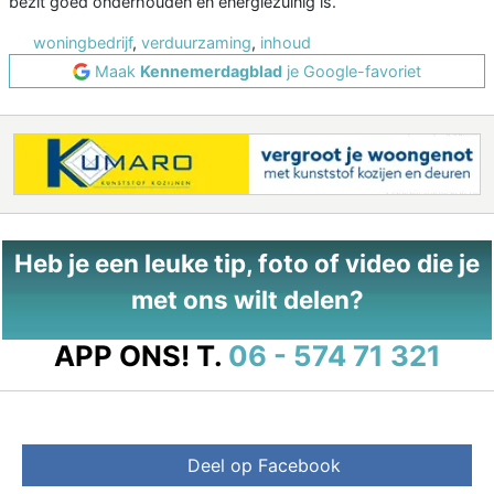
bezit goed onderhouden en energiezuinig is.
woningbedrijf
,
verduurzaming
,
inhoud
Maak
Kennemerdagblad
je Google-favoriet
Heb je een leuke tip, foto of video die je
met ons wilt delen?
APP ONS!
T.
06 - 574 71 321
Deel op Facebook