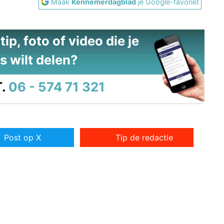
Maak
Kennemerdagblad
je Google-favoriet
ip, foto of video die je
s wilt delen?
.
06 - 574 71 321
Post op X
Tip de redactie