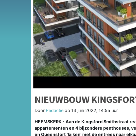
NIEUWBOUW KINGSFORT
Door
Redactie
op
13 juni 2022, 14:55 uur
HEEMSKERK - Aan de Kingsford Smithstraat re
appartementen en 4 bijzondere penthouses, ve
en Queensfort ‘kijken’ met de entrees naar elk