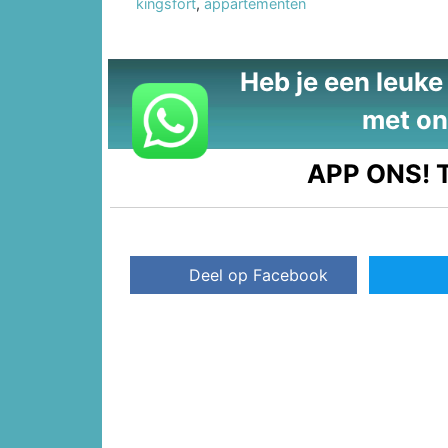
kingsfort
,
appartementen
Heb je een leuke t
met on
APP ONS!
T
Deel op Facebook