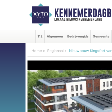
KENNEMERDAGB
lokaal nieuws kennemerland
112
Algemeen
Bedrijvengids
Gemeente
Home
Regionaal
Nieuwbouw Kingsfort van