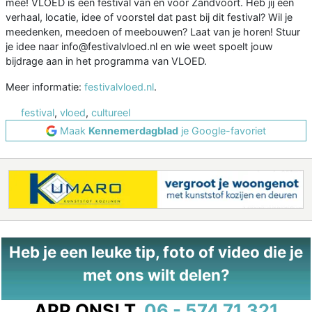
mee! VLOED is een festival van en voor Zandvoort. Heb jij een
verhaal, locatie, idee of voorstel dat past bij dit festival? Wil je
meedenken, meedoen of meebouwen? Laat van je horen! Stuur
je idee naar info@festivalvloed.nl en wie weet spoelt jouw
bijdrage aan in het programma van VLOED.
Meer informatie:
festivalvloed.nl
.
festival
,
vloed
,
cultureel
Maak
Kennemerdagblad
je Google-favoriet
Heb je een leuke tip, foto of video die je
met ons wilt delen?
APP ONS!
T.
06 - 574 71 321