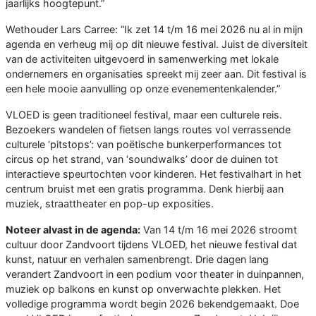
jaarlijks hoogtepunt.”
Wethouder Lars Carree: “Ik zet 14 t/m 16 mei 2026 nu al in mijn
agenda en verheug mij op dit nieuwe festival. Juist de diversiteit
van de activiteiten uitgevoerd in samenwerking met lokale
ondernemers en organisaties spreekt mij zeer aan. Dit festival is
een hele mooie aanvulling op onze evenementenkalender.”
VLOED is geen traditioneel festival, maar een culturele reis.
Bezoekers wandelen of fietsen langs routes vol verrassende
culturele ‘pitstops’: van poëtische bunkerperformances tot
circus op het strand, van ‘soundwalks’ door de duinen tot
interactieve speurtochten voor kinderen. Het festivalhart in het
centrum bruist met een gratis programma. Denk hierbij aan
muziek, straattheater en pop-up exposities.
Noteer alvast in de agenda:
Van 14 t/m 16 mei 2026 stroomt
cultuur door Zandvoort tijdens VLOED, het nieuwe festival dat
kunst, natuur en verhalen samenbrengt. Drie dagen lang
verandert Zandvoort in een podium voor theater in duinpannen,
muziek op balkons en kunst op onverwachte plekken. Het
volledige programma wordt begin 2026 bekendgemaakt. Doe