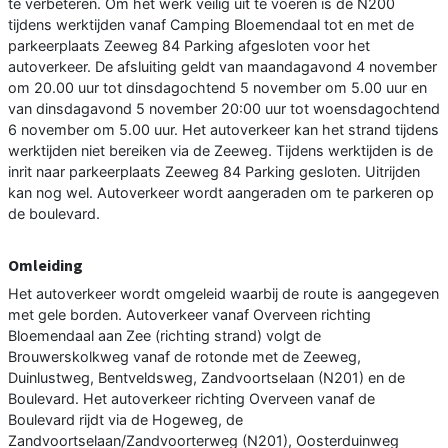
te verbeteren. Om het werk veilig uit te voeren is de N200
tijdens werktijden vanaf Camping Bloemendaal tot en met de
parkeerplaats Zeeweg 84 Parking afgesloten voor het
autoverkeer. De afsluiting geldt van maandagavond 4 november
om 20.00 uur tot dinsdagochtend 5 november om 5.00 uur en
van dinsdagavond 5 november 20:00 uur tot woensdagochtend
6 november om 5.00 uur. Het autoverkeer kan het strand tijdens
werktijden niet bereiken via de Zeeweg. Tijdens werktijden is de
inrit naar parkeerplaats Zeeweg 84 Parking gesloten. Uitrijden
kan nog wel. Autoverkeer wordt aangeraden om te parkeren op
de boulevard.
Omleiding
Het autoverkeer wordt omgeleid waarbij de route is aangegeven
met gele borden. Autoverkeer vanaf Overveen richting
Bloemendaal aan Zee (richting strand) volgt de
Brouwerskolkweg vanaf de rotonde met de Zeeweg,
Duinlustweg, Bentveldsweg, Zandvoortselaan (N201) en de
Boulevard. Het autoverkeer richting Overveen vanaf de
Boulevard rijdt via de Hogeweg, de
Zandvoortselaan/Zandvoorterweg (N201), Oosterduinweg