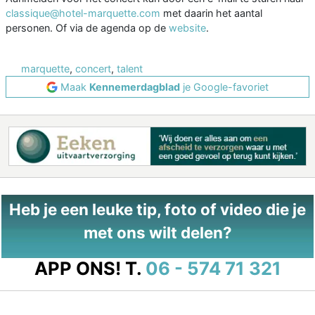
classique@hotel-marquette.com
met daarin het aantal
personen. Of via de agenda op de
website
.
marquette
,
concert
,
talent
Maak
Kennemerdagblad
je Google-favoriet
Heb je een leuke tip, foto of video die je
met ons wilt delen?
APP ONS!
T.
06 - 574 71 321