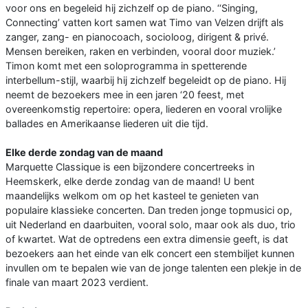
voor ons en begeleid hij zichzelf op de piano. ‘‘Singing,
Connecting’ vatten kort samen wat Timo van Velzen drijft als
zanger, zang- en pianocoach, socioloog, dirigent & privé.
Mensen bereiken, raken en verbinden, vooral door muziek.’
Timon komt met een soloprogramma in spetterende
interbellum-stijl, waarbij hij zichzelf begeleidt op de piano. Hij
neemt de bezoekers mee in een jaren ‘20 feest, met
overeenkomstig repertoire: opera, liederen en vooral vrolijke
ballades en Amerikaanse liederen uit die tijd.
Elke derde zondag van de maand
Marquette Classique is een bijzondere concertreeks in
Heemskerk, elke derde zondag van de maand! U bent
maandelijks welkom om op het kasteel te genieten van
populaire klassieke concerten. Dan treden jonge topmusici op,
uit Nederland en daarbuiten, vooral solo, maar ook als duo, trio
of kwartet. Wat de optredens een extra dimensie geeft, is dat
bezoekers aan het einde van elk concert een stembiljet kunnen
invullen om te bepalen wie van de jonge talenten een plekje in de
finale van maart 2023 verdient.