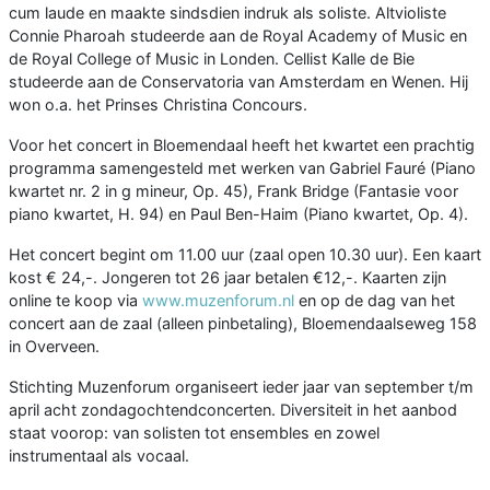
cum laude en maakte sindsdien indruk als soliste. Altvioliste
Connie Pharoah studeerde aan de Royal Academy of Music en
de Royal College of Music in Londen. Cellist Kalle de Bie
studeerde aan de Conservatoria van Amsterdam en Wenen. Hij
won o.a. het Prinses Christina Concours.
Voor het concert in Bloemendaal heeft het kwartet een prachtig
programma samengesteld met werken van Gabriel Fauré (Piano
kwartet nr. 2 in g mineur, Op. 45), Frank Bridge (Fantasie voor
piano kwartet, H. 94) en Paul Ben-Haim (Piano kwartet, Op. 4).
Het concert begint om 11.00 uur (zaal open 10.30 uur). Een kaart
kost € 24,-. Jongeren tot 26 jaar betalen €12,-. Kaarten zijn
online te koop via
www.muzenforum.nl
en op de dag van het
concert aan de zaal (alleen pinbetaling), Bloemendaalseweg 158
in Overveen.
Stichting Muzenforum organiseert ieder jaar van september t/m
april acht zondagochtendconcerten. Diversiteit in het aanbod
staat voorop: van solisten tot ensembles en zowel
instrumentaal als vocaal.