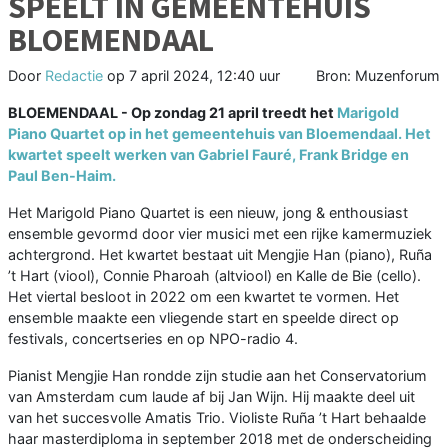
SPEELT IN GEMEENTEHUIS
BLOEMENDAAL
Door
Redactie
op
7 april 2024, 12:40 uur
Bron: Muzenforum
BLOEMENDAAL - Op zondag 21 april treedt het
Marigold
Piano Quartet op in het gemeentehuis van Bloemendaal. Het
kwartet speelt werken van Gabriel Fauré, Frank Bridge en
Paul Ben-Haim.
Het Marigold Piano Quartet is een nieuw, jong & enthousiast
ensemble gevormd door vier musici met een rijke kamermuziek
achtergrond. Het kwartet bestaat uit Mengjie Han (piano), Ruña
’t Hart (viool), Connie Pharoah (altviool) en Kalle de Bie (cello).
Het viertal besloot in 2022 om een kwartet te vormen. Het
ensemble maakte een vliegende start en speelde direct op
festivals, concertseries en op NPO-radio 4.
Pianist Mengjie Han rondde zijn studie aan het Conservatorium
van Amsterdam cum laude af bij Jan Wijn. Hij maakte deel uit
van het succesvolle Amatis Trio. Violiste Ruña ’t Hart behaalde
haar masterdiploma in september 2018 met de onderscheiding