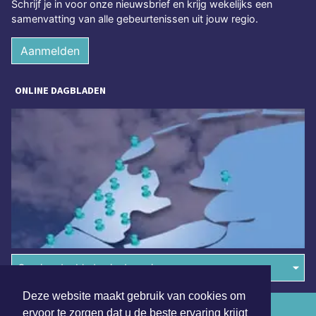
Schrijf je in voor onze nieuwsbrief en krijg wekelijks een
samenvatting van alle gebeurtenissen uit jouw regio.
Aanmelden
ONLINE DAGBLADEN
Overige dagbladen in de regio
Deze website maakt gebruik van cookies om
Algemene voorwaarden
ervoor te zorgen dat u de beste ervaring krijgt