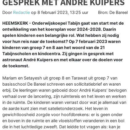
GESPREK MET ANDRÉ KUIPERS
Door
Redactie
op
8 februari 2023, 13:25 uur
Bron: De Bareel
HEEMSKERK - Onderwijskoepel Tabijn gaat van start met de
ontwikkeling van het koersplan voor 2024-2028. Daarin
spelen kinderen een belangrijke rol. Wat hebben zij nodig
voor hun reis naar de toekomst? Op 7 februari 2023 waren
kinderen van groep 7 en 8 aan het woord van de 21
Tabijnscholen en kindcentra. Zij gingen in gesprek met
astronaut André Kuipers en met elkaar over de doelen voor
de toekomst.
Mariam en Setayesh uit groep 8 en Tarawat uit groep 7 van
basisschool De Bareel schreven een sollicitatiebrief en waren
erbij. De leerlingen waren geboeid door André Kuipers’ bevlogen
verhaal over de lancering, zijn ruimtereis en het leven en werken
in de ruimte. De kinderen waren verrast door wat je allemaal van
de aarde kunt zien met satelietonderzoek. Het leven in
gewichtloosheid zorgde voor hoofdbrekens: er is geen onder
en boven in de ruimte en alle vloeistoffen veranderen in een bol
die in het luchtledige zweeft. Dat leidde tot vragen als: kan je