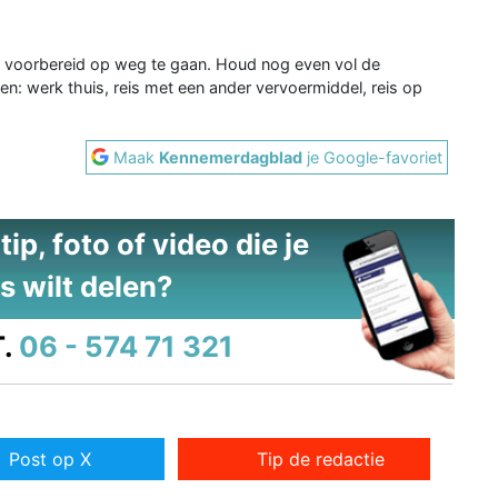
 voorbereid op weg te gaan. Houd nog even vol de
en: werk thuis, reis met een ander vervoermiddel, reis op
Maak
Kennemerdagblad
je Google-favoriet
ip, foto of video die je
s wilt delen?
.
06 - 574 71 321
Post op X
Tip de redactie