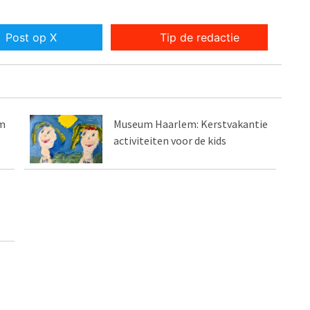
Post op X
Tip de redactie
rm
Museum Haarlem: Kerstvakantie
activiteiten voor de kids