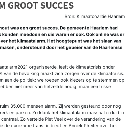
M GROOT SUCCES
Bron: Klimaatcoalitie Haarlem
hout was een groot succes. De gemeente Haarlem had
s konden meedoen en die waren er ook. Ook online was er
 over het klimaatalarm. Het hoogtepunt was het slaan van
te maken, ondersteund door het gebeier van de Haarlemse
aatalarm2021 organiseerde, leeft de klimaatcrisis onder
van de bevolking maakt zich zorgen over de klimaatcrisis.
en aan de politiek; we roepen ook kiezers op te stemmen op
 hebben niet meer van hetzelfde nodig, maar een frisse
gen ruim 35.000 mensen alarm. Zij werden gesteund door nog
kerk en parken. Zo klonk het klimaatalarm massaal en luid in
 centraal. Zo vertelde Piet Veel over de verandering van de
 de duurzame transitie biedt en Anniek Pheifer over het