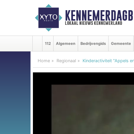
KENNEMERDAGB
lokaal nieuws kennemerland
112
Algemeen
Bedrijvengids
Gemeente
Home
Regionaal
Kinderactiviteit "Appels 