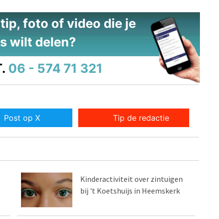
ip, foto of video die je
s wilt delen?
.
06 - 574 71 321
Post op X
Tip de redactie
Kinderactiviteit over zintuigen
bij 't Koetshuijs in Heemskerk