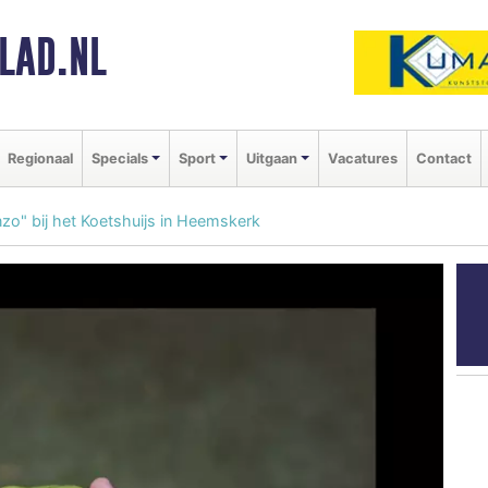
LAD.NL
Regionaal
Specials
Sport
Uitgaan
Vacatures
Contact
enzo" bij het Koetshuijs in Heemskerk