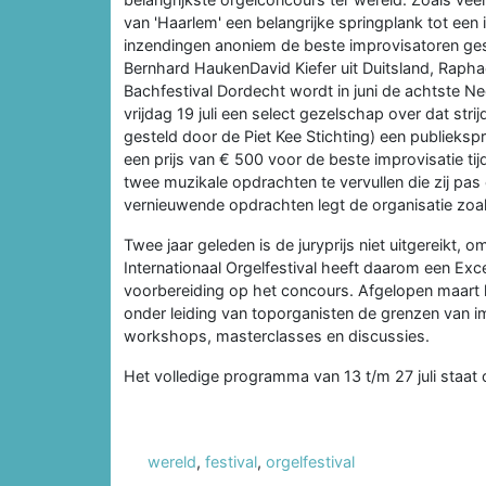
van 'Haarlem' een belangrijke springplank tot een i
inzendingen anoniem de beste improvisatoren gese
Bernhard HaukenDavid Kiefer uit Duitsland, Raphaël 
Bachfestival Dordecht wordt in juni de achtste 
vrijdag 19 juli een select gezelschap over dat stri
gesteld door de Piet Kee Stichting) een publieks
een prijs van € 500 voor de beste improvisatie ti
twee muzikale opdrachten te vervullen die zij pas
vernieuwende opdrachten legt de organisatie zoals
Twee jaar geleden is de juryprijs niet uitgereikt,
Internationaal Orgelfestival heeft daarom een Exce
voorbereiding op het concours. Afgelopen maart
onder leiding van toporganisten de grenzen van 
workshops, masterclasses en discussies.
Het volledige programma van 13 t/m 27 juli staat
wereld
,
festival
,
orgelfestival