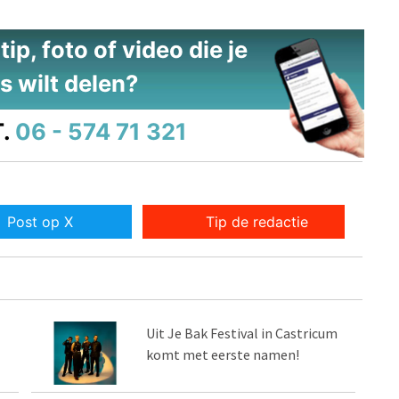
ip, foto of video die je
s wilt delen?
.
06 - 574 71 321
Post op X
Tip de redactie
Uit Je Bak Festival in Castricum
komt met eerste namen!