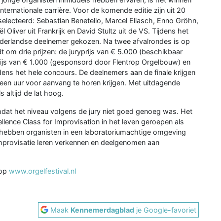
nternationale carrière. Voor de komende editie zijn uit 20
lecteerd: Sebastian Benetello, Marcel Eliasch, Enno Gröhn,
Oliver uit Frankrijk en David Stultz uit de VS. Tijdens het
Nederlandse deelnemer gekozen. Na twee afvalrondes is op
jdt om drie prijzen: de juryprijs van € 5.000 (beschikbaar
prijs van € 1.000 (gesponsord door Flentrop Orgelbouw) en
jdens het hele concours. De deelnemers aan de finale krijgen
 een uur voor aanvang te horen krijgen. Met uitdagende
 altijd de lat hoog.
 omdat het niveau volgens de jury niet goed genoeg was. Het
llence Class for Improvisation in het leven geroepen als
 hebben organisten in een laboratoriumachtige omgeving
improvisatie leren verkennen en deelgenomen aan
 op
www.orgelfestival.nl
Maak
Kennemerdagblad
je Google-favoriet