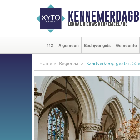
KENNEMERDAGB
lokaal nieuws kennemerland
112
Algemeen
Bedrijvengids
Gemeente
Home
Regionaal
Kaartverkoop gestart 55e 