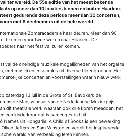
ival ter wereld. De 55e editie van het meest bekende
i plaats op meer dan 10 locaties binnen en buiten Haarlem.
enteert gedurende deze periode meer dan 30 concerten,
cours met 8 deelnemers uit de hele wereld.
e Internationale Zomeracademie haar deuren. Meer dan 90
wereld komen voor twee weken naar Haarlem. De
oekers naar het festival zullen komen.
estival de oneindige muzikale mogelijkheden van het orgel te
en, met musici en ensembles uit diverse bloedgroepen. Het
 opmerkelijke concerten en voorstellingen waarin nieuw werk
p zaterdag 13 juli in de Grote of St. Bavokerk de
aurens de Man, winnaar van de Nederlandse Muziekprijs
 van dit theatrale werk waaraan ook drie koren meedoen: het
n een kinderkoor dat is samengesteld uit
zló Nemes uit Hongarije. A Child of Books is een bewerking
Oliver Jeffers en Sam Winston en vertelt het inspirerende
tische wereld van verbeelding leren kennen.