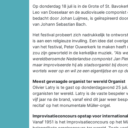
Op donderdag 18 juli is in de Grote of St. Bavok
Leo van Doeselaar en de audiovisuele componist e
bedacht door Johan Luijmes, is geïnspireerd door 
van Johann Sebastian Bach.
Het festival probeert zich nadrukkelijk te ontwor
is aan een religieuze invulling. Een idee dat overi
van het festival, Peter Ouwerkerk te maken heeft 
zou zijn geworteld in de kerkelijke muziek.
"Als we
wereldberoemde Nederlandse componist
Jan Pi
maar improviseerde hij als stadsorganist bij doo
wortels weer op en wil ze een eigentijdse en op d
Meest gevraagde organist ter wereld Organist
Olivier Latry is te gast op donderdagavond 25 jul
organisten ter wereld. Latry is de vaste bespeler
vijf jaar na de brand, vanaf eind dit jaar weer besp
recital' op het monumentale Müller-orgel.
Improvisatieconcours opstap voor international
Vanaf 1951 is het Improvisatieconcours op het Mül
belangrijkste orgelconcours ter wereld. Zoals vee