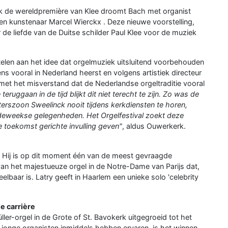
erk de wereldpremière van Klee droomt Bach met organist
n kunstenaar Marcel Wierckx . Deze nieuwe voorstelling,
de liefde van de Duitse schilder Paul Klee voor de muziek
stelen aan het idee dat orgelmuziek uitsluitend voorbehouden
gens vooral in Nederland heerst en volgens artistiek directeur
met het misverstand dat de Nederlandse orgeltraditie vooral
 teruggaan in de tijd blijkt dit niet terecht te zijn. Zo was de
eterszoon Sweelinck
nooit tijdens kerkdiensten te horen,
rdeweekse gelegenheden. Het Orgelfestival zoekt deze
e toekomst gerichte invulling geven"
, aldus Ouwerkerk.
i. Hij is op dit moment één van de meest gevraagde
 van het majestueuze orgel in de Notre-Dame van Parijs dat,
eelbaar is. Latry geeft in Haarlem een unieke solo 'celebrity
e carrière
ler-orgel in de Grote of St. Bavokerk uitgegroeid tot het
l jonge organisten inmiddels hebben ervaren, is het winnen