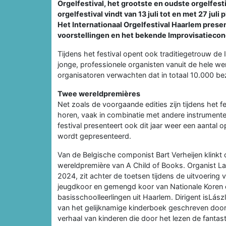
Orgelfestival, het grootste en oudste orgelfest
orgelfestival vindt van 13 juli tot en met 27 jul
Het Internationaal Orgelfestival Haarlem pres
voorstellingen en het bekende Improvisatiecon
Tijdens het festival opent ook traditiegetrouw d
jonge, professionele organisten vanuit de hele 
organisatoren verwachten dat in totaal 10.000 bez
Twee wereldpremières
Net zoals de voorgaande edities zijn tijdens het f
horen, vaak in combinatie met andere instrument
festival presenteert ook dit jaar weer een aantal
wordt gepresenteerd.
Van de Belgische componist Bart Verheijen klinkt o
wereldpremière van A Child of Books. Organist L
2024, zit achter de toetsen tijdens de uitvoering
jeugdkoor en gemengd koor van Nationale Koren e
basisschoolleerlingen uit Haarlem. Dirigent isLás
van het gelijknamige kinderboek geschreven door 
verhaal van kinderen die door het lezen de fantas