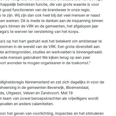
happelijk betrokken functie, die van grote waarde is voor
et goed functioneren van de brandweer in onze regio.
te zijn. Wij zijn dan ook heel blij dat veel mensen er naast
en werken. Dit is mede te danken aan de inspanning binnen
lega's binnen de VRK en de gemeenten, het afgelopen jaar
ga's te werven ter versterking van het korps.
a's op het hart gedrukt wat het betekent om ambtenaar te
nomen in de wereld van de VRK. Een grote diversiteit aan
ante achtergronden, studies en werkvelden is binnengehaald.
 goede mensen gebruiken! We kijken terug op een zeer
oort avonden te mogen organiseren in de toekomst."
ligheidsregio Kennemerland en zet zich dagelijks in voor de
beheersing in de gemeenten Beverwijk, Bloemendaal,
, Uitgeest, Velsen en Zandvoort. Met 19
 team van zowel beroepskrachten als vrijwilligers wordt
evallen en andere calamiteiten.
oor het geven van voorlichting, inspecties en het stimuleren