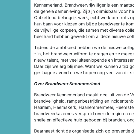
Kennemerland. Brandweervrijwilliger is een maatsc
de gehele samenleving. Zij zijn onmisbaar voor h
Ontzettend belangrijk werk, echt werk om trots op 
hun baan voor kiezen om bij de brandweer te kom
de vrijwillige korpsen, die samen met diverse col
heel hard hebben gewerkt om al deze nieuwe colle
Tijdens de ambtseed hebben we de nieuwe colleg
zijn, het brandweeruniform te dragen en ze meege
nieuw talent, met veel uiteenlopende en interess
Daar zijn we erg blij mee. Want we kunnen altijd
geslaagde avond en we hopen nog veel van dit s
Over Brandweer Kennemerland
Brandweer Kennemerland maakt deel uit van de Vei
brandveiligheid, rampenbestrijding en incidenten
Haarlem, Heemskerk, Haarlemmermeer, Heemstede
brandweerkazernes verspreid over de regio en een
snelle en effectieve hulp geboden bij branden, ong
Daarnaast richt de organisatie zich op preventie d