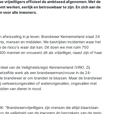
 vrijwilligers officieel de ambtseed afgenomen. Met de
mt werken, eerlijk en betrouwbaar te zijn. En zich aan de
n voor alle inwoners.
n afwisseling in je leven. Brandweer Kennemerland staat 24
is, mensen en middelen. We bestrijden incidenten waar het
de risico's waar dat kan. Dit doen we met ruim 750
0 mannen en vrouwen) dit als vrijwilliger, naast zijn of haar
rdeel van de Veiligheidsregio Kennemerland (VRK). Zij
etzelfde werk als een brandweerman/vrouw in de 24-
is de brandweer er om branden te blussen. Maar de brandweer
ij verkeersongevallen of waterongevallen, ongevallen met
edden van dieren in nood.
 "Brandweervrijwilligers zijn mensen die altijd klaarstaan
oor de veiligheid van de inwoners én bezoekers van de regio