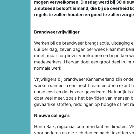
mogen verwelkomen. Dinsdag werd bij 30 nieuwe
ambtseed belooft iemand, die bij de overheid ko
regels te zullen houden en goed te zullen zorge
Brandweervrijwilliger
Werken bij de brandweer brengt actie, uitdaging e
uur per dag, zeven dagen per week klaar met kenn
moet, maar nog liever voorkomen en beperken we 
medewerkers. Hiervan doet een groot deel (ruim 40
normale werk.
Vrijwilligers bij brandweer Kennemerland zijn onde
werken samen in een hecht team en doen exact h
uursdienst en dat is zeer gevarieerd. Natuurlijk 
doet veel meer, zoals het bevrijden van mensen b
gevaarlijke stoffen, reddingen op hoogte of het r
Nieuwe collega's
Harm Balk, regionaal commandant en directeur VRK:
voor anderen en die zich dag en nacht inzetten v