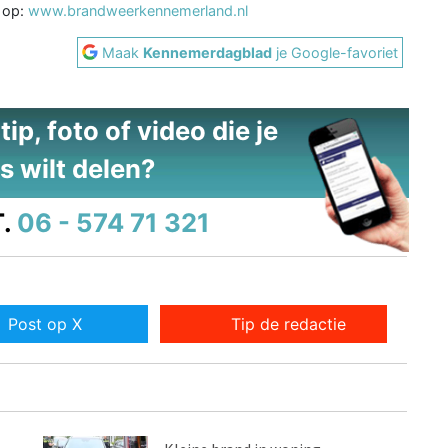
k op:
www.brandweerkennemerland.nl
Maak
Kennemerdagblad
je Google-favoriet
ip, foto of video die je
s wilt delen?
.
06 - 574 71 321
Post op X
Tip de redactie