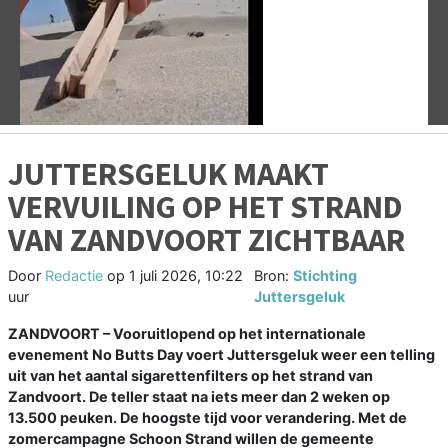
Vorige
V
JUTTERSGELUK MAAKT
VERVUILING OP HET STRAND
VAN ZANDVOORT ZICHTBAAR
Door
Redactie
op
1 juli 2026, 10:22
Bron:
Stichting
uur
Juttersgeluk
ZANDVOORT – Vooruitlopend op het internationale
evenement No Butts Day voert Juttersgeluk weer een telling
uit van het aantal sigarettenfilters op het strand van
Zandvoort. De teller staat na iets meer dan 2 weken op
13.500 peuken. De hoogste tijd voor verandering. Met de
zomercampagne Schoon Strand willen de gemeente