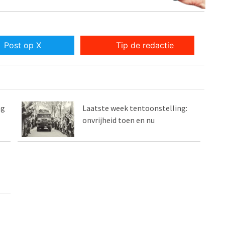
Post op X
Tip de redactie
ng
Laatste week tentoonstelling:
onvrijheid toen en nu