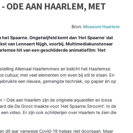
- ODE AAN HAARLEM, MET
Bron:
Museum Haarlem
 het Spaarne. Ongetwijfeld komt dan ‘Het Spaarne’ dat
kst van Lennaert Nijgh, voorbij. Multimediakunstenaar
arlemse hit van een geschilderde animatiefilm: ‘Het
stelling Allemaal Haarlemmers en belicht het Haarlemse
ijke cultuur, met veel elementen om even bij stil te staan. En
t gebruikte een nieuwe, gemengde techniek, op papier én op
 – Ode aan Haarlem zijn de originele aquarellen en losse
ard die De Groot maakte voor ‘Het Spaarne Stroomt'. In de
en video. Er zijn ook schilderijen over Haarlem te zien die
 kan dit jaar vanwege Covid-19 helaas niet doorgaan. Maar