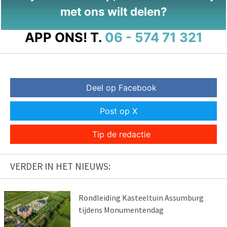
met ons wilt delen?
APP ONS!
T.
06 - 574 71 321
Deel op Facebook
Post op X
Tip de redactie
VERDER IN HET NIEUWS:
Rondleiding Kasteeltuin Assumburg
tijdens Monumentendag