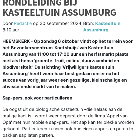
RONDLEIDING BIJ
KASTEELTUIN ASSUMBURG
Door
Redactie
op
30 september 2024,
Bron:
Kasteeltuin
8:10 uur
Assumburg
HEEMSKERK - Op zondag 6 oktober vindt op het terrein voor
het Bezoekerscentrum 'Koetshuijs' van Kasteeltuin
Assumburg van 11:00 tot 17:00 uur een herfstmarkt plaats
met als thema 'groente, fruit, milieu, duurzaamheid en
biodiversiteit'. De stichting 'Vrijwilligers kasteeltuin
Assumburg' heeft weer haar best gedaan om er na het
succes van vorig jaar weer een gezellige, kleinschalige en
afwisselende markt van te maken.
Sap-pers, ook voor particulieren
De oogst uit de biologische kasteeltuin -die helaas aan de
matige kant is- wordt weer geperst door de firma 'Appel van
Opa' met hun mobiele sap-pers. Het sap kan ter plekke worden
gekocht. Particulieren kunnen ook hun eigen appels en peren tot
pakken sap laten persen.