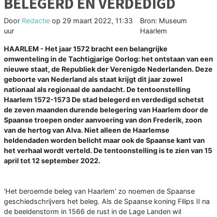
BELEGERD EN VERDEDIGD
Door
Redactie
op
29 maart 2022, 11:33
Bron: Museum
uur
Haarlem
HAARLEM - Het jaar 1572 bracht een belangrijke
omwenteling in de Tachtigjarige Oorlog: het ontstaan van een
nieuwe staat, de Republiek der Verenigde Nederlanden. Deze
geboorte van Nederland als staat krijgt dit jaar zowel
nationaal als regionaal de aandacht. De tentoonstelling
Haarlem 1572-1573 De stad belegerd en verdedigd schetst
de zeven maanden durende belegering van Haarlem door de
Spaanse troepen onder aanvoering van don Frederik, zoon
van de hertog van Alva. Niet alleen de Haarlemse
heldendaden worden belicht maar ook de Spaanse kant van
het verhaal wordt verteld. De tentoonstelling is te zien van 15
april tot 12 september 2022.
‘Het beroemde beleg van Haarlem’ zo noemen de Spaanse
geschiedschrijvers het beleg. Als de Spaanse koning Filips II na
de beeldenstorm in 1566 de rust in de Lage Landen wil