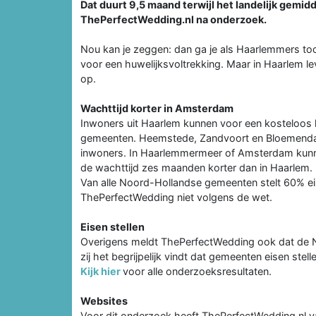
Dat duurt 9,5 maand terwijl het landelijk gemid
ThePerfectWedding.nl na onderzoek.
Nou kan je zeggen: dan ga je als Haarlemmers toch
voor een huwelijksvoltrekking. Maar in Haarlem 
op.
Wachttijd korter in Amsterdam
Inwoners uit Haarlem kunnen voor een kosteloos h
gemeenten. Heemstede, Zandvoort en Bloemendaal 
inwoners. In Haarlemmermeer of Amsterdam kunnen
de wachttijd zes maanden korter dan in Haarlem.
Van alle Noord-Hollandse gemeenten stelt 60% eis
ThePerfectWedding niet volgens de wet.
Eisen stellen
Overigens meldt ThePerfectWedding ook dat de N
zij het begrijpelijk vindt dat gemeenten eisen stell
Kijk hier
voor alle onderzoeksresultaten.
Websites
Voor dit onderzoek heeft ThePerfectWedding.nl v