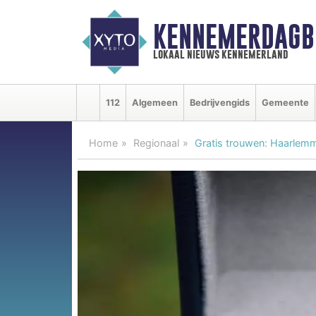
KENNEMERDAGB
lokaal nieuws kennemerland
112
Algemeen
Bedrijvengids
Gemeente
Home
Regionaal
Gratis trouwen: Haarlem