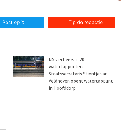
Post op X
Tip de redactie
NS viert eerste 20
watertappunten.
Staatssecretaris Stientje van
Veldhoven opent watertappunt
in Hoofddorp