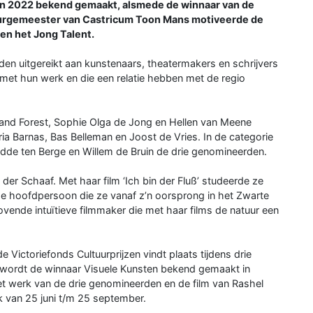
zen 2022 bekend gemaakt, alsmede de winnaar van de
 burgemeester van Castricum Toon Mans motiveerde de
en het Jong Talent.
rden uitgereikt aan kunstenaars, theatermakers en schrijvers
met hun werk en die een relatie hebben met de regio
trand Forest, Sophie Olga de Jong en Hellen van Meene
ria Barnas, Bas Belleman en Joost de Vries. In de categorie
dde ten Berge en Willem de Bruin de drie genomineerden.
der Schaaf. Met haar film ‘Ich bin der Fluß’ studeerde ze
de hoofdpersoon die ze vanaf z’n oorsprong in het Zwarte
vende intuïtieve filmmaker die met haar films de natuur een
ictoriefonds Cultuurprijzen vindt plaats tijdens drie
wordt de winnaar Visuele Kunsten bekend gemaakt in
et werk van de drie genomineerden en de film van Rashel
jk van 25 juni t/m 25 september.