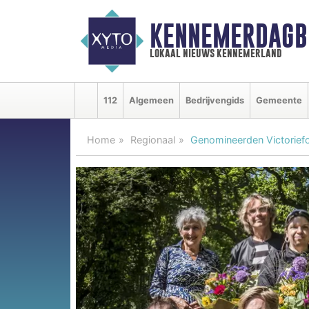
KENNEMERDAGB
lokaal nieuws kennemerland
112
Algemeen
Bedrijvengids
Gemeente
Home
Regionaal
Genomineerden Victoriefo