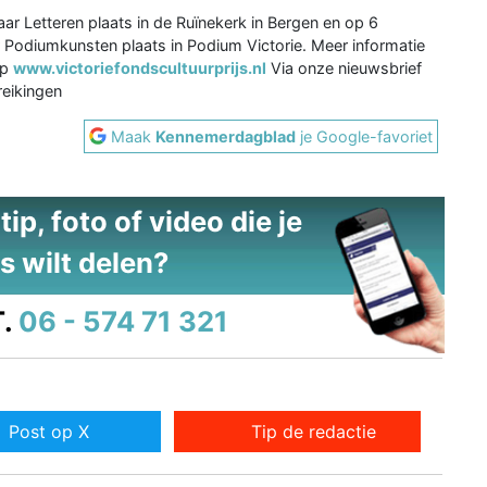
r Letteren plaats in de Ruïnekerk in Bergen en op 6
Podiumkunsten plaats in Podium Victorie. Meer informatie
op
www.victoriefondscultuurprijs.nl
Via onze nieuwsbrief
reikingen
Maak
Kennemerdagblad
je Google-favoriet
ip, foto of video die je
s wilt delen?
.
06 - 574 71 321
Post op X
Tip de redactie