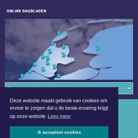
ONLINE DAGBLADEN
Overige dagbladen in de regio
Deze website maakt gebruik van cookies om
Algemene voorwaarden
ervoor te zorgen dat u de beste ervaring krijgt
op onze website
Lees meer
Disclaimer
Privacy Statement
Ik accepteer cookies