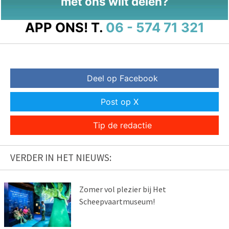
met ons wilt delen?
APP ONS!
T.
06 - 574 71 321
Deel op Facebook
Post op X
Tip de redactie
VERDER IN HET NIEUWS:
Zomer vol plezier bij Het
Scheepvaartmuseum!