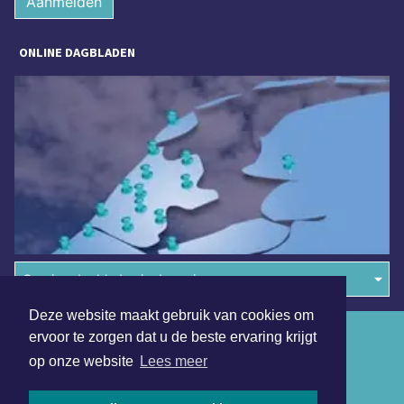
Aanmelden
ONLINE DAGBLADEN
Overige dagbladen in de regio
Deze website maakt gebruik van cookies om
Algemene voorwaarden
ervoor te zorgen dat u de beste ervaring krijgt
op onze website
Lees meer
Disclaimer
Privacy Statement