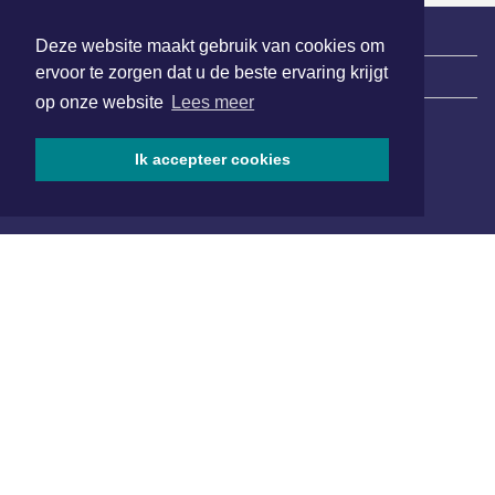
Deze website maakt gebruik van cookies om
ervoor te zorgen dat u de beste ervaring krijgt
|
Nieuws | Sport | Evenementen
op onze website
Lees meer
Hoofdvestiging:
Ik accepteer cookies
van Benthuizenlaan 1
1701 BZ Heerhugowaard
072 8200 600
redactie@xyto.nl
www.xyto.nl
SOCIAL MEDIA
NIEUWSBRIEF AANMELDEN
Schrijf je in voor onze nieuwsbrief en krijg wekelijks een
samenvatting van alle gebeurtenissen uit jouw regio.