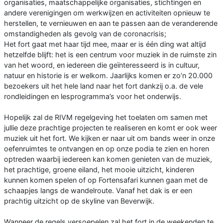
organisaties, maatschappelijke organisaties, stichtingen en
andere verenigingen om werkwijzen en activiteiten opnieuw te
herstellen, te vernieuwen en aan te passen aan de veranderende
omstandigheden als gevolg van de coronacrisis;
Het fort gaat met haar tijd mee, maar er is één ding wat altijd
hetzelfde blijft: het is een centrum voor muziek in de ruimste zin
van het woord, en iedereen die geïnteresseerd is in cultuur,
natuur en historie is er welkom. Jaarlijks komen er zo’n 20.000
bezoekers uit het hele land naar het fort dankzij o.a. de vele
rondleidingen en lesprogramma’s voor het onderwijs.
Hopelijk zal de RIVM regelgeving het toelaten om samen met
jullie deze prachtige projecten te realiseren en komt er ook weer
muziek uit het fort. We kijken er naar uit om bands weer in onze
oefenruimtes te ontvangen en op onze podia te zien en horen
optreden waarbij iedereen kan komen genieten van de muziek,
het prachtige, groene eiland, het mooie uitzicht, kinderen
kunnen komen spelen of op Fortensafari kunnen gaan met de
schaapjes langs de wandelroute. Vanaf het dak is er een
prachtig uitzicht op de skyline van Beverwijk.
Wanneer de regels versoepelen zal het fort in de weekenden te