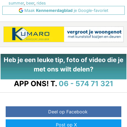
summer
,
beer
,
rides
Maak
Kennemerdagblad
je Google-favoriet
Heb je een leuke tip, foto of video die je
met ons wilt delen?
APP ONS!
T.
06 - 574 71 321
Deel op Facebook
Post op X