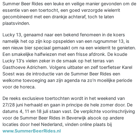
Summer Beer Rides een leuke en veilige manier gevonden om de
essentie van een toertocht, een goed verzorgde wielerrit
gecombineerd met een drankje achteraf, toch te laten
plaatsvinden.
Lucky 13, genaamd naar een bekend fenomeen in de koers
namelijk het op zijn kop opspelden van een rugnummer 13, is
een nieuw bier speciaal gemaakt om na een wielerrit te genieten.
Een smakelijke halfwiezen met een frisse afdronk. De koude
Lucky 13's vielen zeker in de smaak op het terras van
Gasthoeve Adrichem. Volgens uitbater en zelf toerfietser Karel
Soest was de introductie van de Summer Beer Rides een
welkome toevoeging aan zijn agenda na zo'n moeilijke periode
voor de horeca.
De reeks exclusieve toertochten wordt in het weekend van
27/28 juni herhaald en gaan in principe de hele zomer door. De
datums 4, 11 en 18 juli staan vast. De verplichte voorinschrijving
voor de Summer Beer Rides in Beverwijk alsook op andere
locaties door heel Nederland, vinden online plaats bij
www.SummerBeerRides.nl