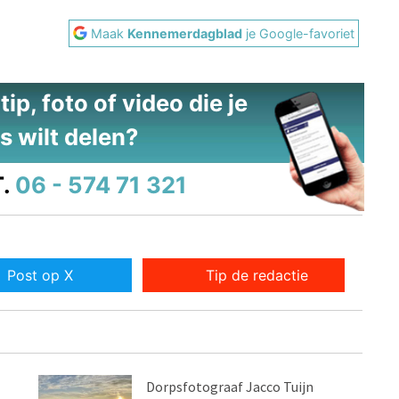
Maak
Kennemerdagblad
je Google-favoriet
ip, foto of video die je
s wilt delen?
.
06 - 574 71 321
Post op X
Tip de redactie
Dorpsfotograaf Jacco Tuijn