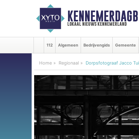
KENNEMERDAGB
lokaal nieuws kennemerland
112
Algemeen
Bedrijvengids
Gemeente
Home
Regionaal
Dorpsfotograaf Jacco Tuij