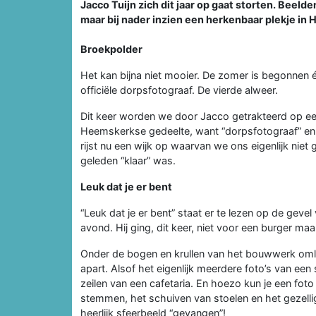
Jacco Tuijn zich dit jaar op gaat storten. Beeld
maar bij nader inzien een herkenbaar plekje in
Broekpolder
Het kan bijna niet mooier. De zomer is begonnen 
officiële dorpsfotograaf. De vierde alweer.
Dit keer worden we door Jacco getrakteerd op ee
Heemskerkse gedeelte, want “dorpsfotograaf” en z
rijst nu een wijk op waarvan we ons eigenlijk niet
geleden “klaar” was.
Leuk dat je er bent
“Leuk dat je er bent” staat er te lezen op de geve
avond. Hij ging, dit keer, niet voor een burger ma
Onder de bogen en krullen van het bouwwerk omlij
apart. Alsof het eigenlijk meerdere foto’s van een se
zeilen van een cafetaria. En hoezo kun je een fot
stemmen, het schuiven van stoelen en het gezelli
heerlijk sfeerbeeld “gevangen”!