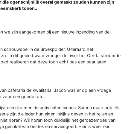
en die ogenschijnlijk overal gemaakt zouden kunnen zijn
 Heemskerk tonen..
én we zijn aangekomen bij een nieuwe inzending van de
n schouwspel in de Broekpolder. Uiteraard het
o. In dit gebied waar vroeger de rivier het Oer-IJ stroomde
 goed realiseren dat deze toch echt pas een paar jaren
l van cafetaria de Kwalitaria. Jacco was er op een vroege
ar voor een goede foto.
st een rij ramen de activiteiten binnen. Samen maar ook elk
rie zijn die ieder hun eigen inkijkje geven in het reilen en
o niet horen? Wij horen toch duidelijk het geroezemoes van
ge gerinkel van bestek en serviesgoed. Hier is weer een