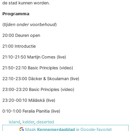
de stad kunnen worden.
𝗣𝗿𝗼𝗴𝗿𝗮𝗺𝗺𝗮
(𝘵𝘪𝘫𝘥𝘦𝘯 𝘰𝘯𝘥𝘦𝘳 𝘷𝘰𝘰𝘳𝘣𝘦𝘩𝘰𝘶𝘥)
20:00 Deuren open
21:00 Introductie
21:10-21:50 Martijn Comes (live)
21:50-22:10 Basic Principles (video)
22:10-23:00 Däcker & Skoulaman (live)
23:00-23:20 Basic Principles (video)
23:20-00:10 Mäläskä (live)
0:10-1:00 Feralia Planitia (live)
island
,
kelder
,
deserted
Maak
Kennemerdagblad
je Google-favoriet