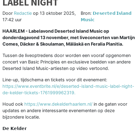
LABEL NIGHT
Door
Redactie
op
13 oktober 2025,
Bron:
𝗗𝗲𝘀𝗲𝗿𝘁𝗲𝗱 𝗜𝘀𝗹𝗮𝗻𝗱
17:42 uur
𝗠𝘂𝘀𝗶𝗰
HAARLEM - Labelavond Deserted Island Music op
donderdagavond 13 november, met liveconcerten van Martijn
Comes, Däcker & Skoulaman, Mäläskä en Feralia Planitia.
Tussen de liveoptredens door worden een vooraf opgenomen
concert van Basic Principles en exclusieve beelden van andere
Deserted Island Music-artiesten op video vertoond.
Line-up, tijdschema en tickets voor dit evenement:
https://www.eventbrite.nl/e/deserted-island-music-label-night-
de-kelder-tickets-1761999962319.
Houd ook
https://www.dekelderhaarlem.nl/
in de gaten voor
updates en andere interessante evenementen op deze
bijzondere locatie.
𝗗𝗲 𝗞𝗲𝗹𝗱𝗲𝗿