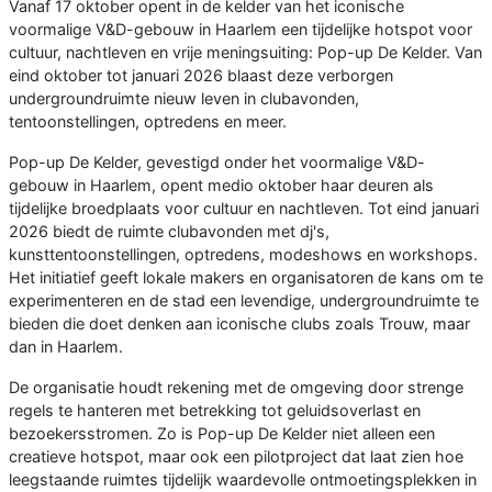
Vanaf 17 oktober opent in de kelder van het iconische
voormalige V&D-gebouw in Haarlem een ​​tijdelijke hotspot voor
cultuur, nachtleven en vrije meningsuiting: Pop-up De Kelder. Van
eind oktober tot januari 2026 blaast deze verborgen
undergroundruimte nieuw leven in clubavonden,
tentoonstellingen, optredens en meer.
Pop-up De Kelder, gevestigd onder het voormalige V&D-
gebouw in Haarlem, opent medio oktober haar deuren als
tijdelijke broedplaats voor cultuur en nachtleven. Tot eind januari
2026 biedt de ruimte clubavonden met dj's,
kunsttentoonstellingen, optredens, modeshows en workshops.
Het initiatief geeft lokale makers en organisatoren de kans om te
experimenteren en de stad een levendige, undergroundruimte te
bieden die doet denken aan iconische clubs zoals Trouw, maar
dan in Haarlem.
De organisatie houdt rekening met de omgeving door strenge
regels te hanteren met betrekking tot geluidsoverlast en
bezoekersstromen. Zo is Pop-up De Kelder niet alleen een
creatieve hotspot, maar ook een pilotproject dat laat zien hoe
leegstaande ruimtes tijdelijk waardevolle ontmoetingsplekken in