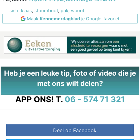
sinterklaas
,
stoomboot
,
pakjesboot
Maak
Kennemerdagblad
je Google-favoriet
Heb je een leuke tip, foto of video die je
met ons wilt delen?
APP ONS!
T.
06 - 574 71 321
Deel op Facebook