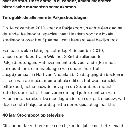
naar de stad. Deze editie is bijzonder, omdat meerdere
historische momenten samenkomen.
Terugblik: de allereerste Pakjesbootdagen
Op 14 november 2010 voer de Pakjesboot, slechts één dag na
de landelijke intocht, speciaal naar Haarlem voor de lokale
stadintocht over het Spaarne, wat uiteraard veel bekijks trok.
Een paar weken later, op zaterdag 4 december 2010,
lanceerden Robert-Jan Wik met SiSint de allereerste
Pakjesbootdagen. Het evenement trok veel landelijke media-
aandacht, met cameraploegen van onder meer het
Jeugdjournaal en Hart van Nederland. De dag ging de boeken in
als een van de meest memorabele edities: het was namelijk
bitterkoud, het sneeuwde hevig en de Stoomboot moest
letterlijk door het ijs heen varen om op tijd het centrum van
Haarlem te bereiken. De stad lag onder een dik pak sneeuw, wat
deze eerste Pakjesbootdag extra sprookjesachtig maakte.
40 jaar Stoomboot op televisie
Dit jaar markeert bovendien een bijzonder jubileum, het is exact